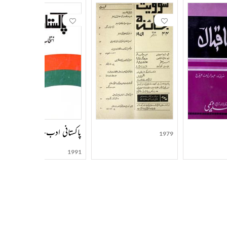
پاکستانی ادب-1990
1979
1991