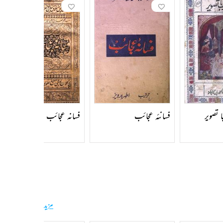
 میرامن کی باغ و بہار کی ضد سمجھنا چاہئے۔ مصنف نے باغ و بہار اور اس کے
 بھی بہت تھی۔ اس لیے یہ بہت مقبول ہوئی اور پسندیدگی کی نظر سے دیکھی گئی۔
ہ و استعارے سے عبارت کو رنگین بنانے کی کوشش میں ہی مصنف کی ساری صلاحیت
سرورؔ کی اور بہت سی کتابیں ہیں مثلاً سرور سلطانی، شررعشق، شگوفہ، محبت، گلزار سرور، شبستان سرور اور انشائے سرور، سرور سلطانی شاہنامۂ فردوسی کے ایک فارسی خلاصے کا ترجمہ ہے اور 1847 میں واجد علی شاہ کی فرمائش پر لکھی گئی۔ شرر عشق چڑیوں کی دلچسپ
 تصویر
فسانئہ عجائب
فسانہ عجائب
مزید