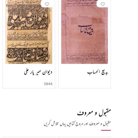
اور ناول کے بیچ کی کڑی کہا ہے۔ فسانۂ عجائب کی عبارت انتہائی پرتکلف، نہایت
مصنف کا مذاق اڑایا ہے۔ سادہ و سہل زبان ان کے نزدیک کوئی خوبی نہیں، عیب ہے۔
اب زمانے کا ورق الٹ چکا اور اسے عیب سمجھا جانے لگا۔ یہ ایک حقیقت ہے کہ م
صرف ہوجاتی ہے اور جو کچھ وہ کہنا چاہتا ہے کہہ نہیں پاتا۔
داستان محبت ہے جو 1856میں لکھی گئی۔ شگوفۂ محبت بھی محبت کی کہانی ہے۔ گلزار سرور کا موضوع اخلاق و تصوف ہے۔ غالبؔ نے اس پر تقریظ لکھی ہے۔ شبستان محبت الف لیلہ کی کچھ کہانیوں کا ترجمہ ہے۔ انشاے سرور مصنف کے خطوط کا مجموعہ ہے۔
بدیع الحساب
دیوان میر یار علی
1844
مقبول و معروف
مقبول و معروف اور مروج کتابیں یہاں تلاش کریں