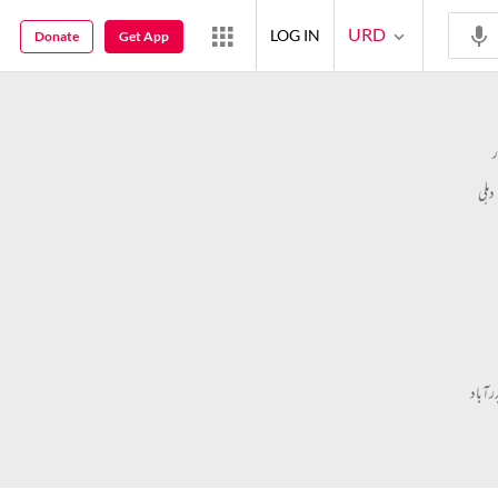
URD
LOG IN
Donate
Get App
دہلی
آباد