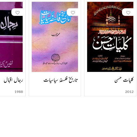
کلیات حسن
تاریخ فلسفۂ سیاسیات
رجال اقبال
1988
2012