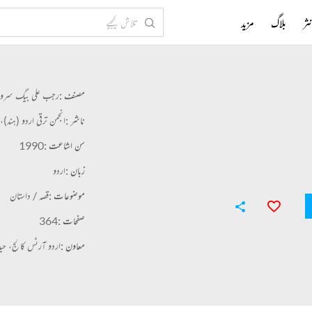
ثر
بلاگ
مزید
مصنف :
رجب علی بیگ سرور
ناشر :
انجمن ترقی اردو (ہند)، 
سن اشاعت :
1990
زبان :
اردو
موضوعات :
قصہ / داستان
صفحات :
364
معاون :
اردو آرٹس کالج، حیدر