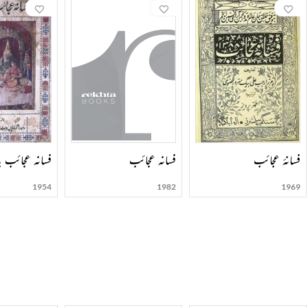
 پیچیدہ اور مقفیٰ مسجع ہے۔ رنگینی بیان سے کتاب کو دلچسپ بنانے کی کوشش کی گئی ہے۔ اس کتاب کو
 رنگینی، صناعی اور عبارت آرائی کو ہی وہ سب کچھ سمجھتے ہیں۔ اس زمانے میں اس انداز نگارش کی قدر
صنوعی عبارت کا دل پر اثر نہیں ہوتا۔ دوسری بات یہ کہ وزن کی فکر کرنے، قافیہ ڈھونڈنے، تشبی
فسانۂ عجائب
فسانہ عجائب
فسانہ عجائب با
1954
1982
1969