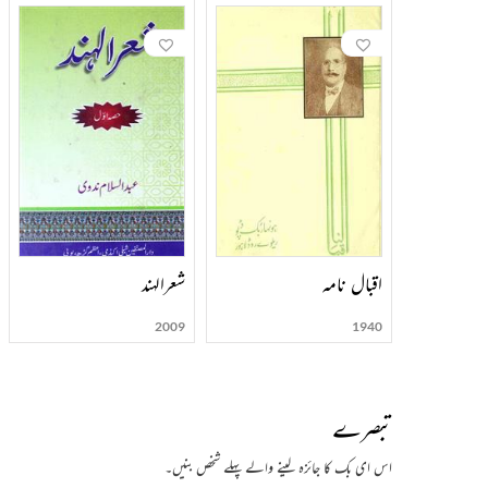
اقبال نامہ
شعرالہند
2009
1940
تبصرے
اس ای بک کا جائزہ لینے والے پہلے شخص بنیں۔