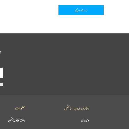
رائے دیجیے
آ
ہماری ویب سائٹس
معلومات
ہندوی
ریختہ فاؤنڈیشن