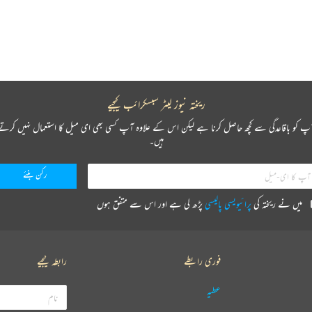
ریختہ نیوز لیٹر سبسکرائب کیجیے
پ کو باقاعدگی سے کچھ حاصل کرنا ہے لیکن اس کے علاوہ آپ کسی بھی ای میل کا استعمال نہیں کرتے
ہیں۔
میں نے ریختہ کی
پرائیویسی پالیسی
پڑھ لی ہے اور اس سے متفق ہوں
فوری رابطے
رابطہ کیجیے
عطیہ