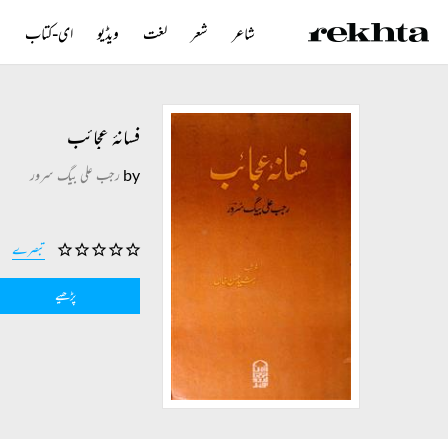
شاعر
شعر
لغت
ویڈیو
ای-کتاب
ن
فسانۂ عجائب
by
رجب علی بیگ سرور
تبصرے
پڑھیے