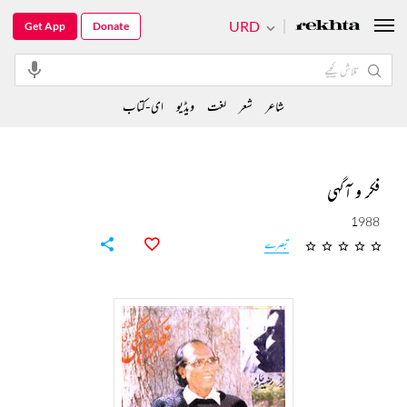
URD
Get App
Donate
شاعر
شعر
لغت
ویڈیو
ای-کتاب
فکر و آگہی
1988
تبصرے