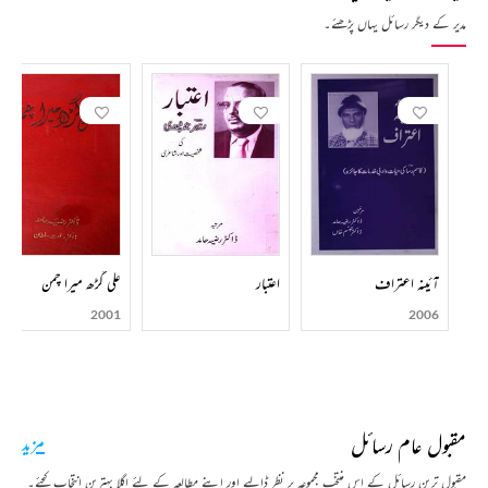
مدیر کے دیگر رسائل یہاں پڑھئے۔
آئینہ اعتراف
اعتبار
علی گڑھ میرا چمن
2001
2006
مقبول عام رسائل
مزید
مقبول ترین رسائل کے اس منتخب مجموعہ پر نظر ڈالیے اور اپنے مطالعہ کے لئے اگلا بہترین انتخاب کیجئے۔