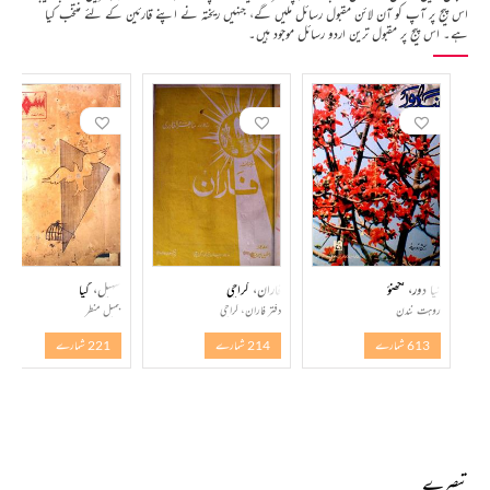
اس پیج پر آپ کو آن لائن مقبول رسائل ملیں گے، جنہیں ریختہ نے اپنے قارئین کے لئے منتخب کیا
ہے۔ اس پیج پر مقبول ترین اردو رسائل موجود ہیں۔
نیا دور، لکھنؤ
فاران، کراچی
سہیل، گیا
روہت نندن
دفتر فاران، کراچی
جمیل منظر
613 شمارے
214 شمارے
221 شمارے
تبصرے