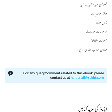
خصوصی نمبر :
بشیر بدر نمبر
ناشر :
رضیہ حامد
زبان :
اردو
موضوعات :
رسالے
صفحات :
388
معاون :
غالب اکیڈمی، دہلی
For any query/comment related to this ebook, please
contact us at
haidar.ali@rekhta.org
ایڈیٹر کی مزید کتابیں