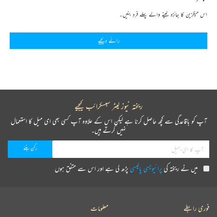
اس میگزین کا جائزہ لینے والے پہلے فرد بنیں۔
رائے دیجیے
ریختہ نیوز لیٹر سبسکرائب کیجیے
آپ کو باقاعدگی سے کچھ حاصل کرنا ہے لیکن اس کے علاوہ آپ کسی بھی ای میل کا استعمال
نہیں کرتے ہیں۔
میں نے ریختہ کی
پرائیویسی پالیسی
پڑھ لی ہے اور اس سے متفق ہوں
فوری رابطے
معلومات