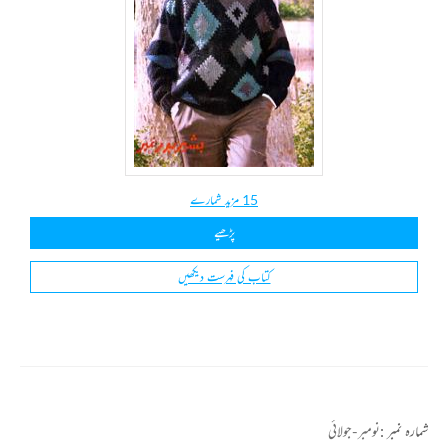
15 مزید شمارے
پڑھیے
کتاب کی فہرست دیکھیں
شمارہ نمبر :
نومبر-جولائی