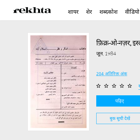
शायर
शेर
शब्दकोश
वीडियो
फ़िक्र-ओ-नज़र, इस
जून, 1984
204 अतिरिक्त अंक
स
पढ़िए
बुक सूची देखें