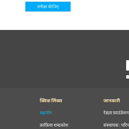
समीक्षा कीजिए
क्विक लिंक्स
जानकारी
सहयोग
रेख़्ता फ़ाउंडेशन
क़ाफ़िया शब्दकोश
संस्थापक : परि