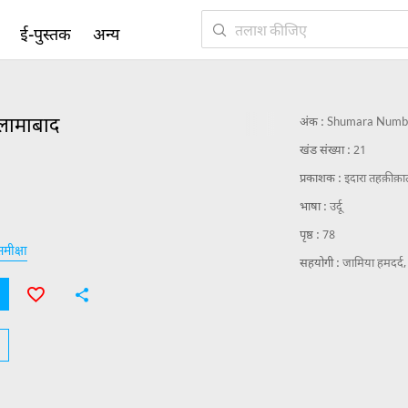
ई-पुस्तक
अन्य
्लामाबाद
अंक :
Shumara Numb
खंड संख्या :
21
प्रकाशक :
इदारा तहक़ीक़ात
भाषा :
उर्दू
पृष्ठ :
78
मीक्षा
सहयोगी :
जामिया हमदर्द,