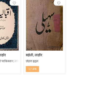
ाहोर
सहेली, लाहौर
पाकिस्तान, लाहौर
ज़ेहरा बुतूल
17 अंक