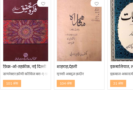
फ़िक्र-ओ-तहक़ीक़, नई दिल्ली
शाहराह,देहली
इक़बालियात, ल
डायरेक्टर क़ौमी कौंसिल बरा-ए-फ़रोग़-ए-उर्दू ज़बान, नई दिल्ली
मुनशी अबदुल क़दीर
इक़बाल अकादमी 
101 अंक
104 अंक
31 अंक