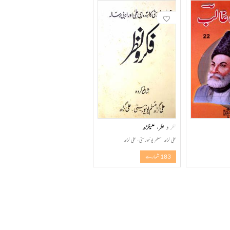
فکر و نظر، علیگڑھ
علی گڑھ مسلم یونیورسٹی، علی گڑھ
183 شمارے