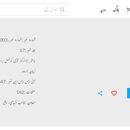
ثر
بلاگ
مزید
شمارہ نمبر :
شمارہ نمبر۔003
جلد نمبر :
17
ناشر :
ڈائرکٹر قومی کونسل بر
زبان :
اردو
آئی ایس ایس این نمبر :
647
صفحات :
162
معاون :
غالب اکیڈمی، دہلی