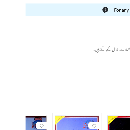
For any
ین شمارے شامل کیے گئےہیں۔