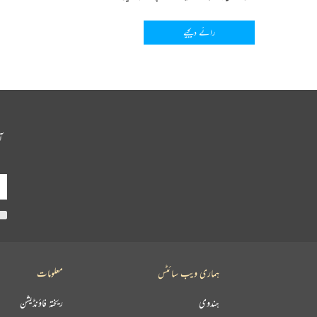
رائے دیجیے
آ
ہماری ویب سائٹس
معلومات
ہندوی
ریختہ فاؤنڈیشن