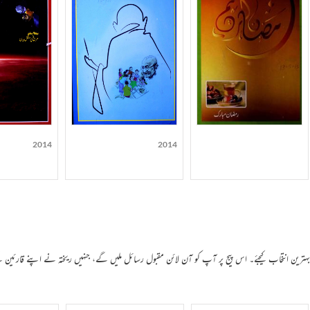
2014
2014
 بہترین انتخاب کیجئے۔ اس پیج پر آپ کو آن لائن مقبول رسائل ملیں گے، جنہیں ریختہ نے اپنے قارئین 