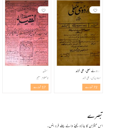
اردوئے معلی، علی گڑھ
الفقیہ
اردو پریس، علی گڑھ
نامعلوم تنظیم
72 شمارے
17 شمارے
تبصرے
اس میگزین کا جائزہ لینے والے پہلے فرد بنیں۔