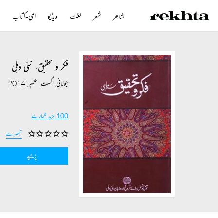
شاعر
شعر
لغت
ویڈیو
ای-کتاب
ن
فکر و تحقیق، نئی دہلی
جولائی, اگست, ستمبر, 2014
100 مزید شمارے
تبصرے
پڑھیے