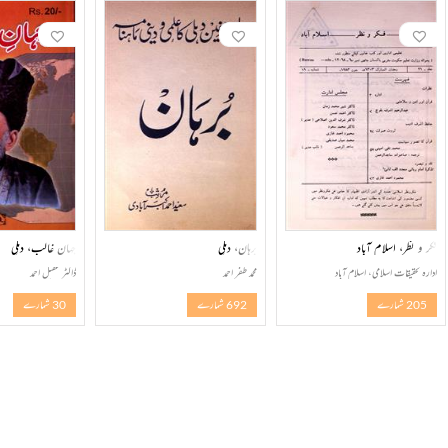
فکر و نظر، اسلام آباد
برہان، دہلی
جہان غالب، دہلی
ادارہ تحقیقات اسلامی، اسلام آباد
محمد ظفر احمد
ڈاکٹر عقیل احمد
205 شمارے
692 شمارے
30 شمارے