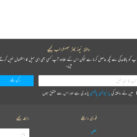
ریختہ نیوز لیٹر سبسکرائب کیجیے
پ کو باقاعدگی سے کچھ حاصل کرنا ہے لیکن اس کے علاوہ آپ کسی بھی ای میل کا استعمال نہیں کرتے
ہیں۔
میں نے ریختہ کی
پرائیویسی پالیسی
پڑھ لی ہے اور اس سے متفق ہوں
فوری رابطے
رابطہ کیجیے
عطیہ