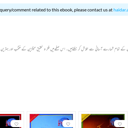
 query/comment related to this ebook, please contact us at
haidar.
زین کے تمام شمارے آسانی سے تلاش کر سکتےہیں۔ اس صفحےمیں فکر و تحقیق میگزین کے منتخب اور بہتر