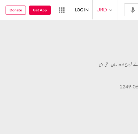
URD
LOG IN
Donate
Get App
ائے فروغ اردو زبان، نئی دہلی
2249-0