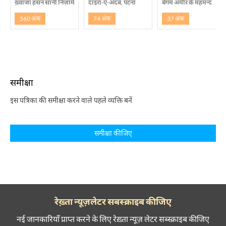
ख़्वाजा हसन सानी निज़ामी
दाइरा-ए-अदब, पटना
बेगम अमीर के महमन्द
560 अंक
74 अंक
37 अंक
समीक्षा
इस पत्रिका की समीक्षा करने वाले पहले व्यक्ति बनें
समीक्षा कीजिए
रेख़्ता न्यूज़लेटर सबस्क्राइब कीजिए
नई जानकारियाँ प्राप्त करने के लिए रेख़्ता न्यूज़ लेटर सब्स्क्राइब कीजिए