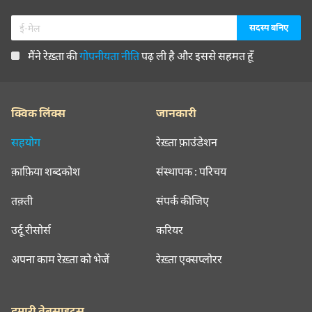
मैंने रेख़्ता की
गोपनीयता नीति
पढ़ ली है और इससे सहमत हूँ
क्विक लिंक्स
जानकारी
सहयोग
रेख़्ता फ़ाउंडेशन
क़ाफ़िया शब्दकोश
संस्थापक : परिचय
तक़्ती
संपर्क कीजिए
उर्दू रीसोर्स
करियर
अपना काम रेख़्ता को भेजें
रेख़्ता एक्सप्लोरर
हमारी वेबसाइट्स