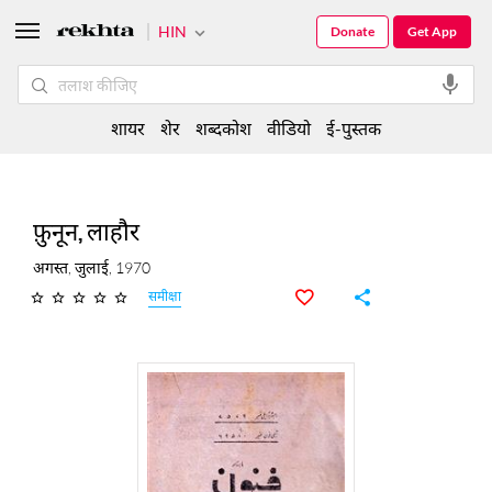
HIN
Donate
Get App
शायर
शेर
शब्दकोश
वीडियो
ई-पुस्तक
फ़ुनून, लाहौर
अगस्त, जुलाई, 1970
समीक्षा