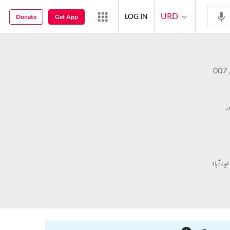
URD
LOG IN
Donate
Get App
ر
یدرآباد