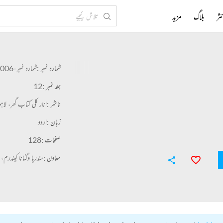
ثر
بلاگ
مزید
شمارہ نمبر :
شمارہ نمبر-006, 007
جلد نمبر :
12
ناشر :
انار کلی کتاب گھر، لاہو
زبان :
اردو
صفحات :
128
معاون :
سندریا وگنانا کیندرم، ح