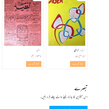
اظہار، کراچی
الفقیہ
کریم بخش خالد
نامعلوم تنظیم
21 شمارے
17 شمارے
تبصرے
اس میگزین کا جائزہ لینے والے پہلے فرد بنیں۔