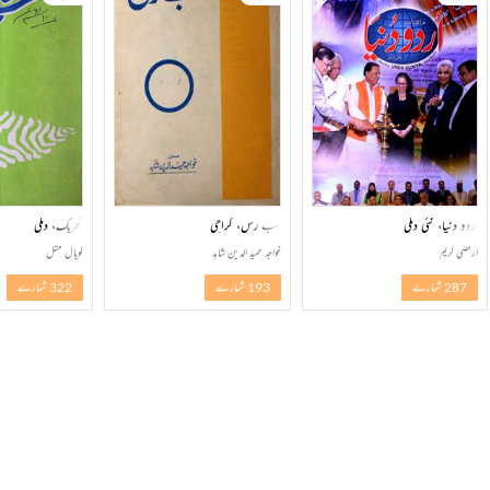
اردو دنیا، نئی دہلی
سب رس، کراچی
تحریک، دہلی
ارتضٰی کریم
خواجہ حمید الدین شاہد
گوپال متل
287 شمارے
193 شمارے
322 شمارے