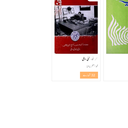
فکر نو، نئی دہلی
محمد اسلم پرویز
32 شمارے