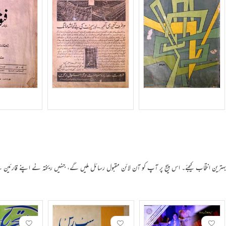
 بہترین انتخاب کیجئے۔ اس پیج پر آپ کو آن لائن مقبول رسائل ملیں گے، جنہیں ریختہ نے اپنے قارئین 