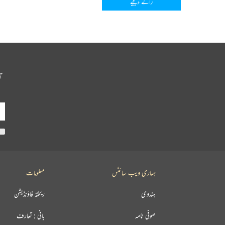
رائے دیجیے
آ
ہماری ویب سائٹس
معلومات
ہندوی
ریختہ فاؤنڈیشن
صوفی نامہ
بانی : تعارف