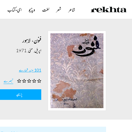
شاعر
شعر
لغت
ویڈیو
ای-کتاب
ن
فنون، لاہور
اپریل, مئی, 1971
101 مزید شمارے
تبصرے
پڑھیے