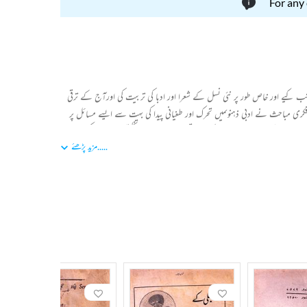
For any
 پر بہت گہرے اثرات مرتب کیے اور خاص طور پر نئی نسل کے شعرا اور ادبا کی تربیت کی اورآج کے ترقی
کے فکری مباحث نے ادبی ذہنوںمیں تحرک اور طغیانی پیدا کی بہت سے ایسے مسائل پر
ھا ہے کہ’’احمد ندیم قاسمی کے ادارتی رویے کا خلاصہ تخلیقی معیارات کی پابندی
.....
مزید پڑھئے
ہے۔‘‘ احمد ندیم قاسمی کے بعد منصورہ احمد نے فنون کی ادارتی ذمے سنبھالی۔ فنون