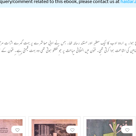
 query/comment related to this ebook, please contact us at
haidar.
می اور حبیب اشعر کی ادارت میں 1963میں شائع ہونا شروع ہوا۔ یہ اردو ادب کا ایک معتبر اور مستند رسالہ تھا۔ جس نے ادبی معاشرے
 مضامین کی اشاعت ہوا کرتی تھی۔ فنون میں اختلافی مباحث پر جو گفتگو ہوتی تھی وہ بہت قیمتی ہے۔ فنون 
بھی فنون کا ایک اہم کردار رہا ہے۔ اس تعلق سے ڈاکٹر عقیلہ بشیر نے بہت عمدہ گفتگو کی ہے اور یہ لک
 رجحانات کو نمایاں ہوتے ہوئے دیکھ رہے ہیں اس کی تشکیل میں مجلہ فنون کا اہم حصہ بھی بہر طور شامل 
کر ہیں۔