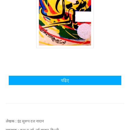
पढ़िए
लेखक :
इंद्र सुरूप दत्त नादान