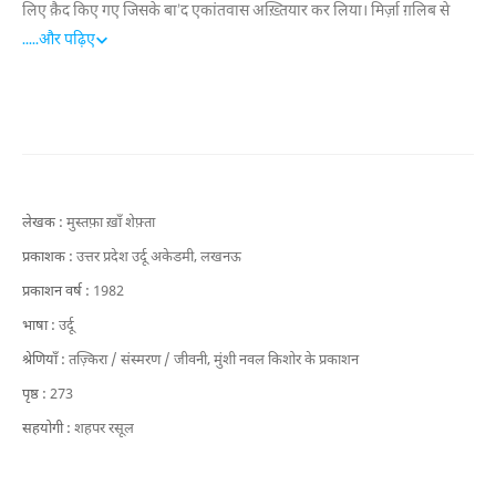
लिए क़ैद किए गए जिसके बा’द एकांतवास अख़्तियार कर लिया। मिर्ज़ा ग़लिब से
गहरे संबंस थे और मुसीबत की घड़ी में उनकी बहुत मदद की।
.....
और पढ़िए
लेखक :
मुस्तफ़ा ख़ाँ शेफ़्ता
प्रकाशक :
उत्तर प्रदेश उर्दू अकेडमी, लखनऊ
प्रकाशन वर्ष :
1982
भाषा :
उर्दू
श्रेणियाँ :
तज़्किरा / संस्मरण / जीवनी,
मुंशी नवल किशोर के प्रकाशन
पृष्ठ :
273
सहयोगी :
शहपर रसूल