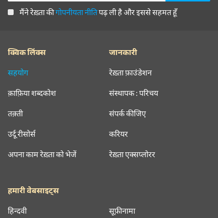
मैंने रेख़्ता की
गोपनीयता नीति
पढ़ ली है और इससे सहमत हूँ
क्विक लिंक्स
जानकारी
सहयोग
रेख़्ता फ़ाउंडेशन
क़ाफ़िया शब्दकोश
संस्थापक : परिचय
तक़्ती
संपर्क कीजिए
उर्दू रीसोर्स
करियर
अपना काम रेख़्ता को भेजें
रेख़्ता एक्सप्लोरर
हमारी वेबसाइट्स
हिन्दवी
सूफ़ीनामा