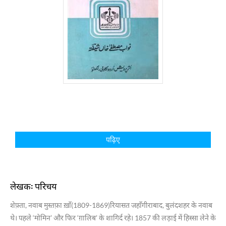
पढ़िए
लेखक: परिचय
शेफ़्ता, नवाब मुस्तफ़ा ख़ाँ(1809-1869)रियासत जहाँगीराबाद, बुलंदशहर के नवाब
थे। पहले ‘मोमिन’ और फिर ‘ग़ालिब’ के शागिर्द रहे। 1857 की लड़ाई में हिस्सा लेने के