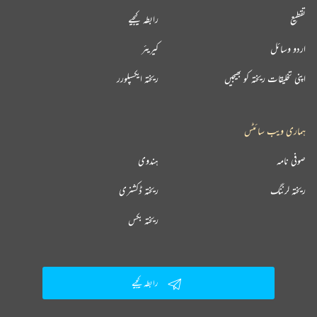
تقطیع
رابطہ کیجیے
اردو وسائل
کیریئر
اپنی تخلیقات ریختہ کو بھیجیں
ریختہ ایکسپلورر
ہماری ویب سائٹس
صوفی نامہ
ہندوی
ریختہ لرننگ
ریختہ ڈکشنری
ریختہ بکس
رابطہ کیجیے