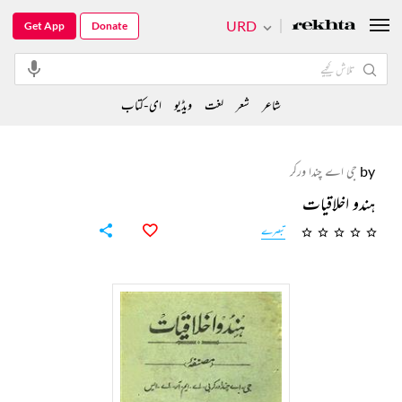
URD
Get App
Donate
شاعر
شعر
لغت
ویڈیو
ای-کتاب
by
جی اے چندا ورکر
ہندو اخلاقیات
تبصرے