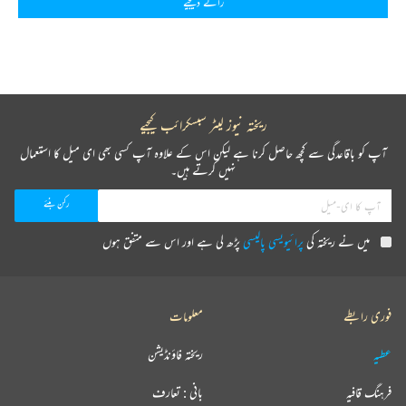
رائے دیجیے
ریختہ نیوز لیٹر سبسکرائب کیجیے
آپ کو باقاعدگی سے کچھ حاصل کرنا ہے لیکن اس کے علاوہ آپ کسی بھی ای میل کا استعمال
نہیں کرتے ہیں۔
میں نے ریختہ کی
پرائیویسی پالیسی
پڑھ لی ہے اور اس سے متفق ہوں
فوری رابطے
معلومات
عطیہ
ریختہ فاؤنڈیشن
فرہنگ قافیہ
بانی : تعارف