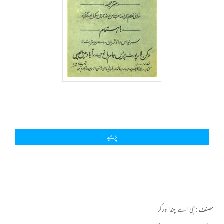
پڑھیے
مصنف :
جی اے چندا ورکر