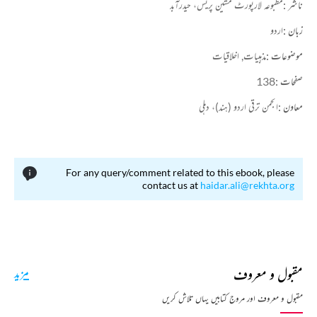
ناشر :
مطبوعہ لارپورٹ مشین پریس، حیدرآبد
زبان :
اردو
موضوعات :
مذہبیات,
اخلاقیات
صفحات :
138
معاون :
انجمن ترقی اردو (ہند)، دہلی
For any query/comment related to this ebook, please
contact us at
haidar.ali@rekhta.org
مقبول و معروف
مزید
مقبول و معروف اور مروج کتابیں یہاں تلاش کریں