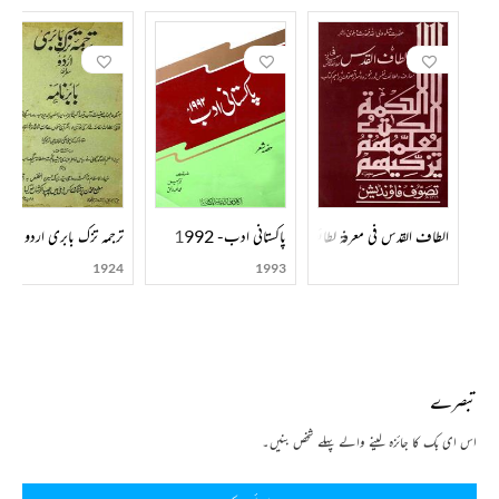
الطاف القدس فی معرفۃ لطائف النفس
پاکستانی ادب- 1992
ترجمہ تزک بابری اردو
1924
1993
تبصرے
اس ای بک کا جائزہ لینے والے پہلے شخص بنیں۔