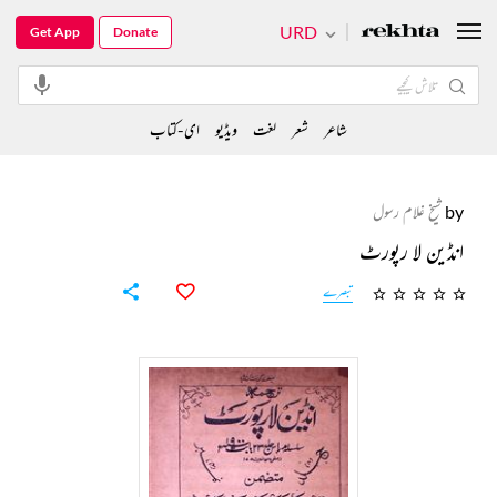
URD
Get App
Donate
شاعر
شعر
لغت
ویڈیو
ای-کتاب
by
شیخ غلام رسول
انڈین لا رپورٹ
تبصرے