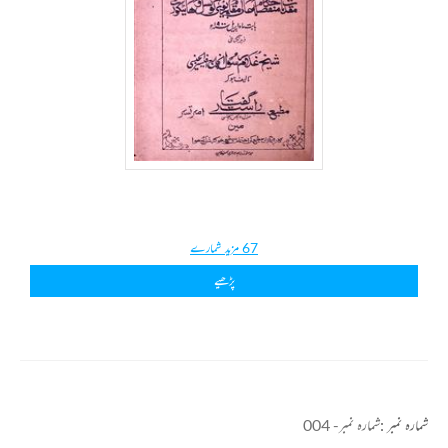
67 مزید شمارے
پڑھیے
شمارہ نمبر :
شمارہ نمبر- 004