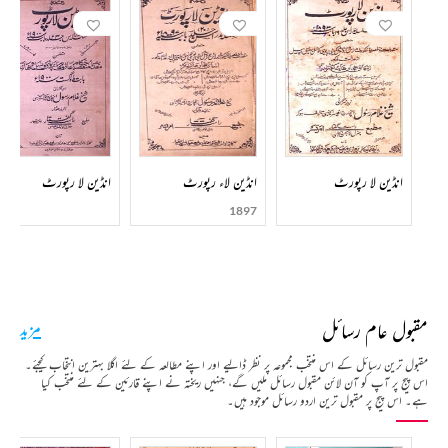
انڈین لا رپورٹ
انڈین لاء رپورٹ
انڈین لا رپورٹ
1897
مقبول عام رسائل
مزید
مقبول ترین رسائل کے اس منتخب مجموعہ پر نظر ڈالیے اور اپنے مطالعہ کے لئے اگلا بہترین انتخاب کیجئے۔
اس پیج پر آپ کو آن لائن مقبول رسائل ملیں گے، جنہیں ریختہ نے اپنے قارئین کے لئے منتخب کیا
ہے۔ اس پیج پر مقبول ترین اردو رسائل موجود ہیں۔