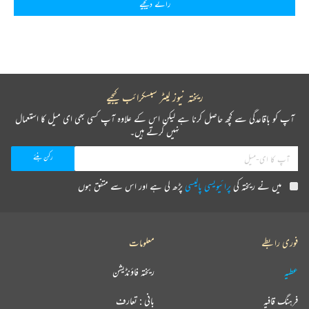
رائے دیجیے
ریختہ نیوز لیٹر سبسکرائب کیجیے
آپ کو باقاعدگی سے کچھ حاصل کرنا ہے لیکن اس کے علاوہ آپ کسی بھی ای میل کا استعمال
نہیں کرتے ہیں۔
میں نے ریختہ کی
پرائیویسی پالیسی
پڑھ لی ہے اور اس سے متفق ہوں
فوری رابطے
معلومات
عطیہ
ریختہ فاؤنڈیشن
فرہنگ قافیہ
بانی : تعارف