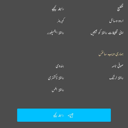
تقطیع
رابطہ کیجیے
اردو وسائل
کیریئر
اپنی تخلیقات ریختہ کو بھیجیں
ریختہ ایکسپلورر
ہماری ویب سائٹس
صوفی نامہ
ہندوی
ریختہ لرننگ
ریختہ ڈکشنری
ریختہ بکس
رابطہ کیجیے