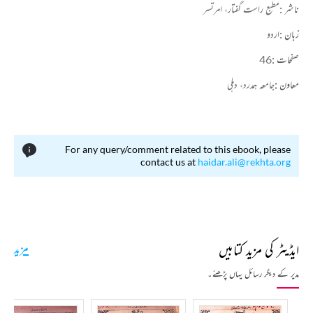
ناشر :
مطبع راست گفتار، امرتسر
زبان :
اردو
صفحات :
46
معاون :
جامعہ ہمدرد، دہلی
For any query/comment related to this ebook, please
contact us at
haidar.ali@rekhta.org
ایڈیٹر کی مزید کتابیں
مزید
مدیر کے دیگر رسائل یہاں پڑھئے۔