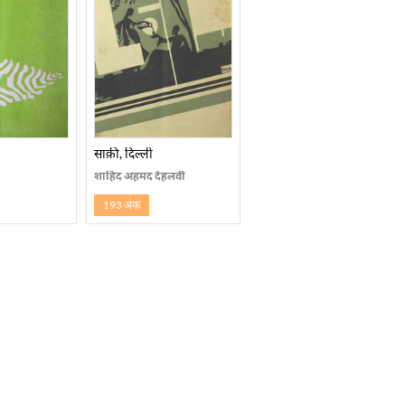
साक़ी, दिल्ली
शाहिद अहमद देहलवी
193 अंक