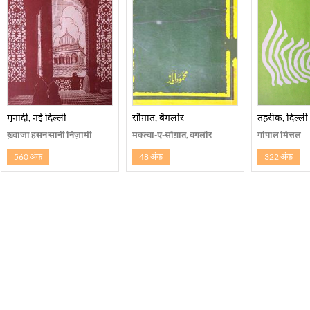
मुनादी, नई दिल्ली
सौग़ात, बैंगलोर
तहरीक, दिल्ली
ख़्वाजा हसन सानी निज़ामी
मक्त्बा-ए-सौग़ात, बंगलौर
गोपाल मित्तल
560 अंक
48 अंक
322 अंक