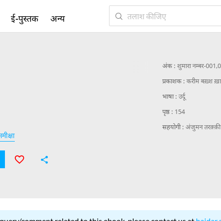
ई-पुस्तक
अन्य
अंक :
शुमारा नम्बर-001,
प्रकाशक :
करीम बख़्श ख़
भाषा :
उर्दू
पृष्ठ :
154
सहयोगी :
अंजुमन तरक़्क़ी 
मीक्षा
 query/comment related to this ebook, please contact us at
haidar.