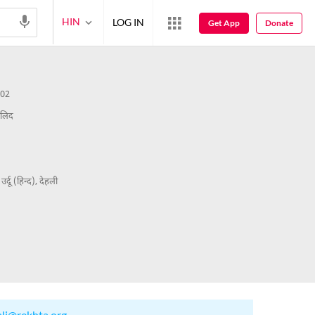
HIN
LOG IN
Get App
Donate
002
ालिद
उर्दू (हिन्द), देहली
ali@rekhta.org