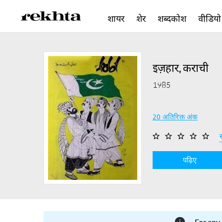
शायर
शेर
शब्दकोश
वीडियो
इज़हार, कराची
1985
20 अतिरिक्त अंक
स
पढ़िए
For any