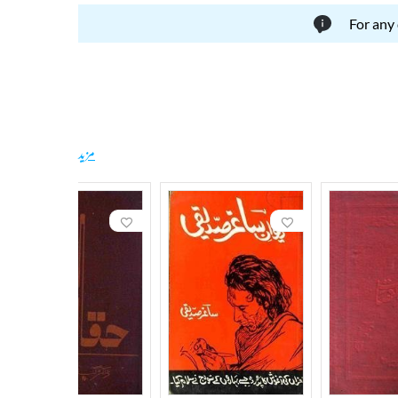
For any
مزید