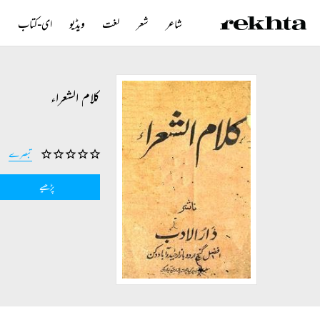
شاعر
شعر
لغت
ویڈیو
ای-کتاب
ن
کلام الشعراء
تبصرے
پڑھیے