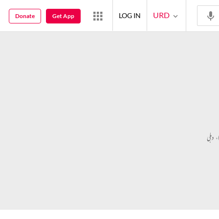
URD
LOG IN
Donate
Get App
، دہلی