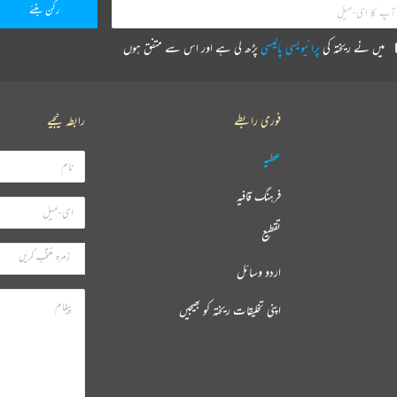
میں نے ریختہ کی
پرائیویسی پالیسی
پڑھ لی ہے اور اس سے متفق ہوں
فوری رابطے
رابطہ کیجیے
عطیہ
فرہنگ قافیہ
تقطیع
اردو وسائل
اپنی تخلیقات ریختہ کو بھیجیں