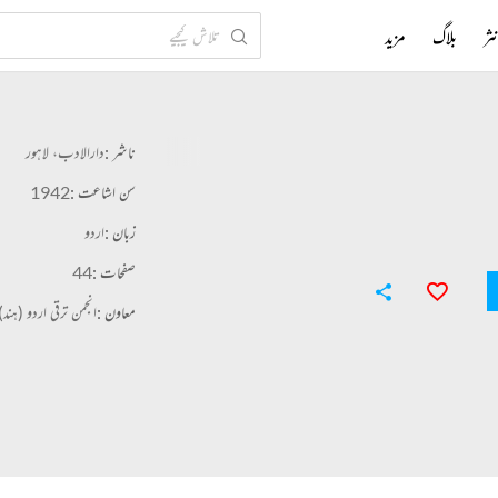
ثر
بلاگ
مزید
ناشر :
دارالادب، لاہور
سن اشاعت :
1942
زبان :
اردو
صفحات :
44
معاون :
انجمن ترقی اردو (ہند)