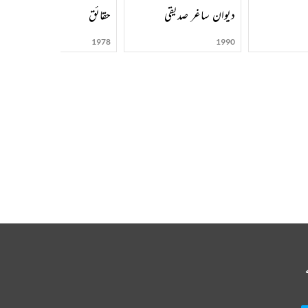
دیوان ساغر صدیقی
حقائق
1978
1990