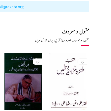
ali@rekhta.org
مقبول و معروف
مقبول و معروف اور مروج کتابیں یہاں تلاش کریں