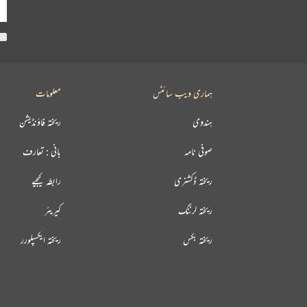
ہماری ویب سائٹس
معلومات
ہندوی
ریختہ فاؤنڈیشن
صوفی نامہ
بانی : تعارف
ریختہ ڈکشنری
رابطہ کیجیے
ریختہ لرننگ
کیریئر
ریختہ بکس
ریختہ ایکسپلورر