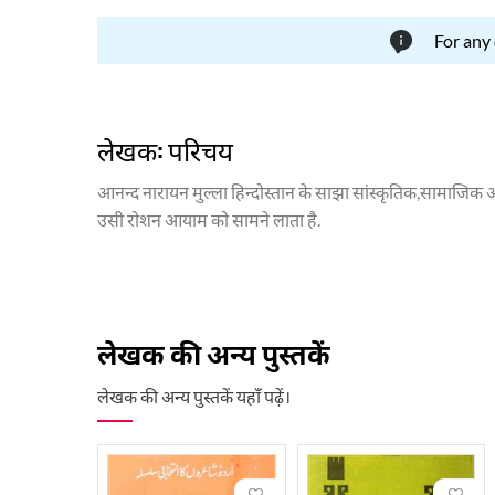
For any
लेखक: परिचय
आनन्द नारायन मुल्ला हिन्दोस्तान के साझा सांस्कृतिक,सामाजिक औ
उसी रोशन आयाम को सामने लाता है.
मुल्ला मूल कश्मीरी थे लेकिन उनके बुज़ुर्ग पंडित कालिदास मुल्
आरम्भिक शिक्षा फिरंगी महल लखनऊ में हुई. उनके उस्ताद बरकतुल्
हाईकोर्ट के जज नियुक्त हुए .वकालत के पेशे से निवृत होकर मुल्ल
गये. मुल्ला अंजुमन तरक्क़ी उर्दू हिन्द के सदर भी रहे.
लेखक की अन्य पुस्तकें
मुल्ला ने आरम्भ में अंग्रेज़ी में शायरी की,अंग्रेज़ी अदब का छात्
शायराना शख्सियत को निखारने में और शिखर तक पहुँचाने में अहम 
लेखक की अन्य पुस्तकें यहाँ पढ़ें।
इस संघर्ष में मुल्ला अपनी शायरी, नस्र और व्यवहारिक जीवन के साथ शा
किये. मुल्ला को उनकी साहित्यिक और सामाजिक सेवाओं के लिए कई
12 जून 1997 को दिल्ली में मुल्ला का देहावसान हुआ.