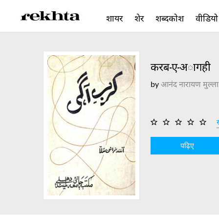
शायर
शेर
शब्दकोश
वीडियो
करब-ए-अागही
by
आनंद नारायण मुल्ला
स
पढ़िए