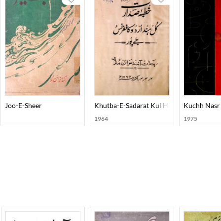
Joo-E-Sheer
Khutba-E-Sadarat Kul Hind Urdu Confere
Kuchh Nasr
1964
1975