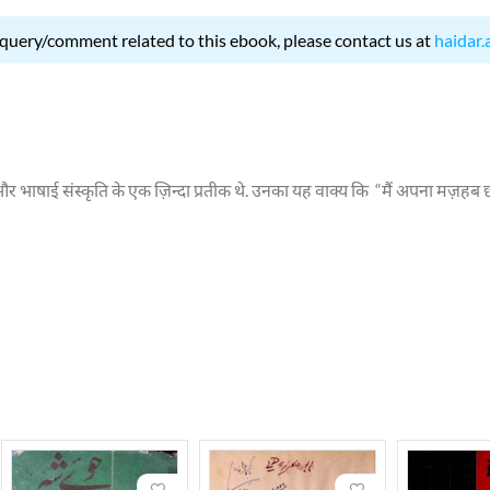
 query/comment related to this ebook, please contact us at
haidar.
र भाषाई संस्कृति के एक ज़िन्दा प्रतीक थे. उनका यह वाक्य कि “मैं अपना मज़हब छोड़
ला लखनऊ आकर बस गये थे और यहीँ पंडित जगत नारायन मुल्ला के यहाँ 26 अक्टूबर 1
ला रज़ा फिरंगीमहली थे. उसकेबाद मुल्ला ने अंग्रेज़ी में एम.ए. किया और क़ानून क
ा ने सियासत के मैदान में क़दम रखा. 1967 में लखनऊ से आज़ाद उम्मीदवार के रूप में
र होने की वजह से उ नकी नज़र अंग्रेज़ी साहित्य पर बहुत गहरी थी लेकिन वह धीरे धीर
भूमिका निभाई. शायरी में मुल्ला का नज़रिया बहुत साकारात्मक और सदाचारी था. इक़ब
मिल थे. जुए शेर,कुछ ज़र्रे कुछ तारे, मेरी हदीसे उम्र गुरेज़ाँ, करबे आगही, जादहे मु
 पुरस्कारों और सम्मानों से भी नवाज़ा गया.