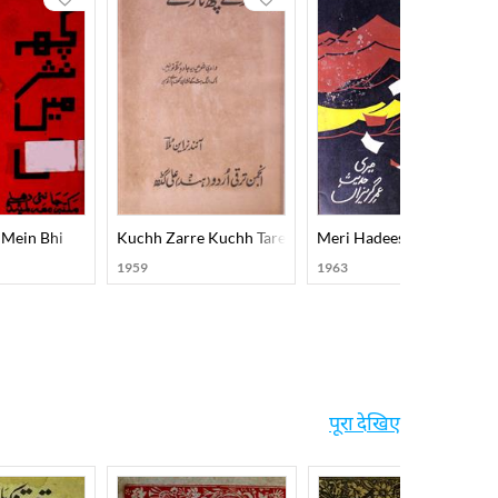
nce Jaipur
 Mein Bhi
Kuchh Zarre Kuchh Tare
Meri Hadees-E-Umr-E-Gu
1959
1963
पूरा देखिए