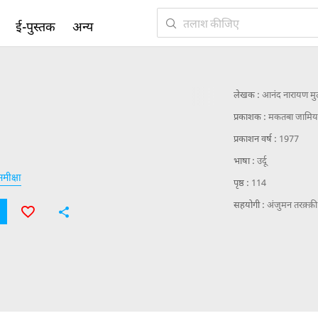
ई-पुस्तक
अन्य
लेखक :
आनंद नारायण मुल
प्रकाशक :
मकतबा जामिया 
प्रकाशन वर्ष :
1977
भाषा :
उर्दू
मीक्षा
पृष्ठ :
114
सहयोगी :
अंजुमन तरक़्क़ी 