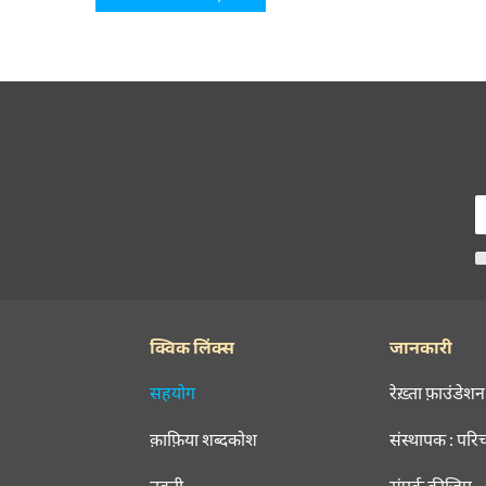
क्विक लिंक्स
जानकारी
सहयोग
रेख़्ता फ़ाउंडेशन
क़ाफ़िया शब्दकोश
संस्थापक : परि
तक़्ती
संपर्क कीजिए