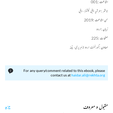
اشاعت :
001
ناشر :
عرشیہ پبلی کیشنز، دہلی
سن اشاعت :
2019
زبان :
اردو
صفحات :
225
معاون :
گورنمنٹ اردو لائبریری، پٹنہ
For any query/comment related to this ebook, please
contact us at
haidar.ali@rekhta.org
مقبول و معروف
مزید