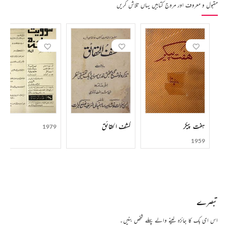
مقبول و معروف اور مروج کتابیں یہاں تلاش کریں
ہفت پیکر
کشف الحقائق
1979
1959
تبصرے
اس ای بک کا جائزہ لینے والے پہلے شخص بنیں۔