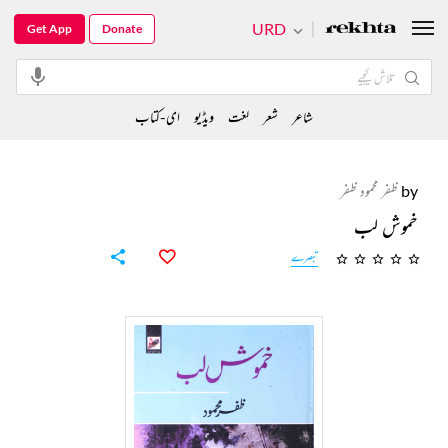
URD
Get App
Donate
شاعر
شعر
لغت
ویڈیو
ای-کتاب
by
ظفر محمود ظفر
خموش لب
تبصرے