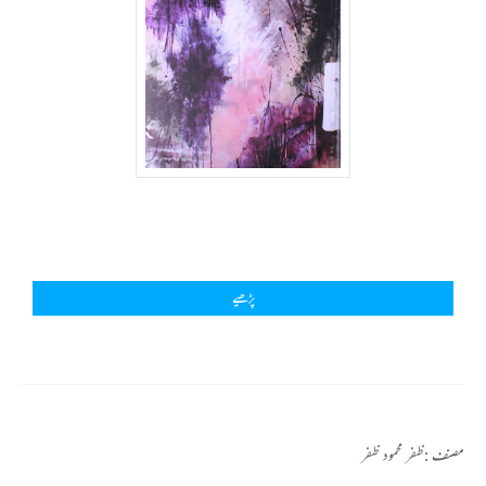
پڑھیے
مصنف :
ظفر محمود ظفر