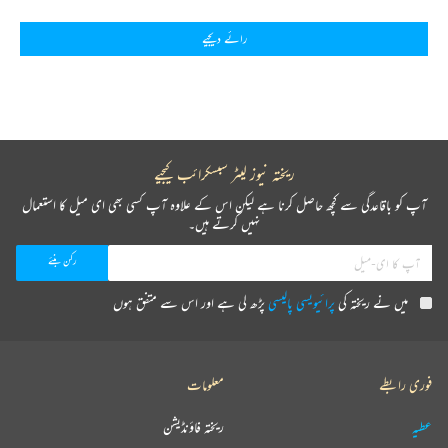
رائے دیجیے
ریختہ نیوز لیٹر سبسکرائب کیجیے
آپ کو باقاعدگی سے کچھ حاصل کرنا ہے لیکن اس کے علاوہ آپ کسی بھی ای میل کا استعمال
نہیں کرتے ہیں۔
میں نے ریختہ کی
پرائیویسی پالیسی
پڑھ لی ہے اور اس سے متفق ہوں
فوری رابطے
معلومات
عطیہ
ریختہ فاؤنڈیشن