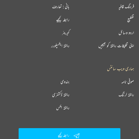
فرہنگ قافیہ
بانی : تعارف
تقطیع
رابطہ کیجیے
اردو وسائل
کیریئر
اپنی تخلیقات ریختہ کو بھیجیں
ریختہ ایکسپلورر
ہماری ویب سائٹس
صوفی نامہ
ہندوی
ریختہ لرننگ
ریختہ ڈکشنری
ریختہ بکس
رابطہ کیجیے