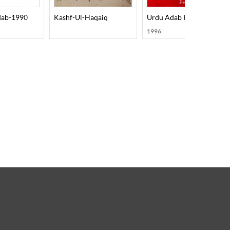
dab-1990
Kashf-Ul-Haqaiq
Urdu Adab Ke Irtiqa Mein
1996