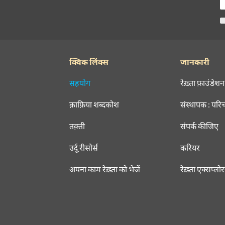
क्विक लिंक्स
जानकारी
सहयोग
रेख़्ता फ़ाउंडेशन
क़ाफ़िया शब्दकोश
संस्थापक : परि
तक़्ती
संपर्क कीजिए
उर्दू रीसोर्स
करियर
अपना काम रेख़्ता को भेजें
रेख़्ता एक्सप्लो