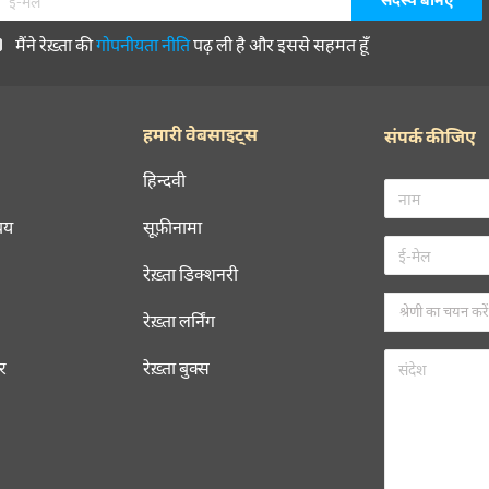
मैंने रेख़्ता की
गोपनीयता नीति
पढ़ ली है और इससे सहमत हूँ
हमारी वेबसाइट्स
संपर्क कीजिए
हिन्दवी
चय
सूफ़ीनामा
रेख़्ता डिक्शनरी
रेख़्ता लर्निंग
रर
रेख़्ता बुक्स