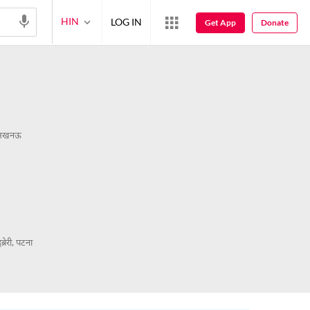
HIN
LOG IN
Get App
Donate
स, लखनऊ
इब्रेरी, पटना