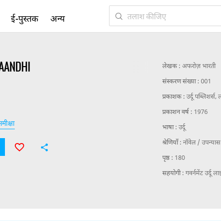
ई-पुस्तक
अन्य
AANDHI
लेखक :
अफरोज़ भारती
संस्करण संख्या :
001
प्रकाशक :
उर्दू पब्लिशर्
प्रकाशन वर्ष :
1976
मीक्षा
भाषा :
उर्दू
श्रेणियाँ :
नॉवेल / उपन्यास
पृष्ठ :
180
सहयोगी :
गवर्नमेंट उर्दू ला