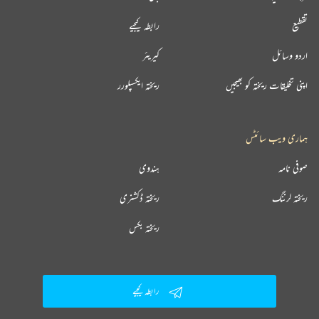
تقطیع
رابطہ کیجیے
اردو وسائل
کیریئر
اپنی تخلیقات ریختہ کو بھیجیں
ریختہ ایکسپلورر
ہماری ویب سائٹس
صوفی نامہ
ہندوی
ریختہ لرننگ
ریختہ ڈکشنری
ریختہ بکس
رابطہ کیجیے