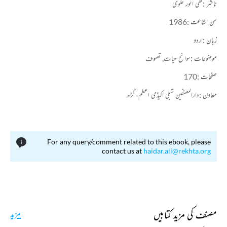
ناشر :
تقی انور علوی
سن اشاعت :
1986
زبان :
اردو
موضوعات :
سوانح حیات,
تصوف
صفحات :
170
معاون :
دارالمصنفین شبلی اکیڈمی اعظم، گڑھ
For any query/comment related to this ebook, please
contact us at
haidar.ali@rekhta.org
مصنف کی مزید کتابیں
مزید