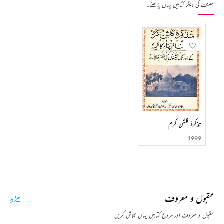
مصنف کی دیگر کتابیں یہاں پڑھئے۔
تذکرۂ گلشن کرم
1999
مقبول و معروف
مزید
مقبول و معروف اور مروج کتابیں یہاں تلاش کریں