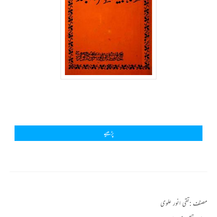
پڑھیے
مصنف :
تقی انور علوی