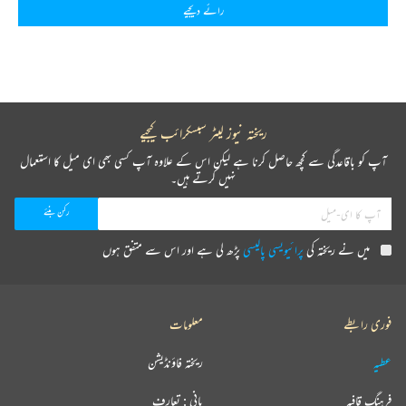
رائے دیجیے
ریختہ نیوز لیٹر سبسکرائب کیجیے
آپ کو باقاعدگی سے کچھ حاصل کرنا ہے لیکن اس کے علاوہ آپ کسی بھی ای میل کا استعمال
نہیں کرتے ہیں۔
میں نے ریختہ کی
پرائیویسی پالیسی
پڑھ لی ہے اور اس سے متفق ہوں
فوری رابطے
معلومات
عطیہ
ریختہ فاؤنڈیشن
فرہنگ قافیہ
بانی : تعارف