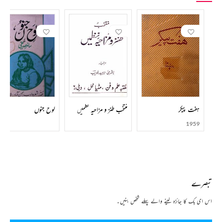
ہفت پیکر
منتخب طنز و مزاحیہ نظمیں
لوح جنوں
1959
تبصرے
اس ای بک کا جائزہ لینے والے پہلے شخص بنیں۔