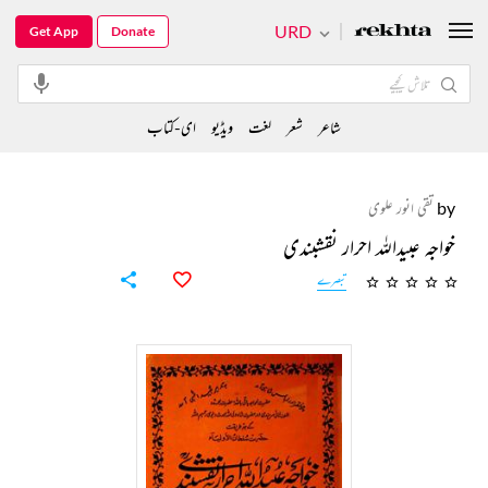
URD
Get App
Donate
شاعر
شعر
لغت
ویڈیو
ای-کتاب
by
تقی انور علوی
خواجہ عبیداللہ احرار نقشبندی
تبصرے