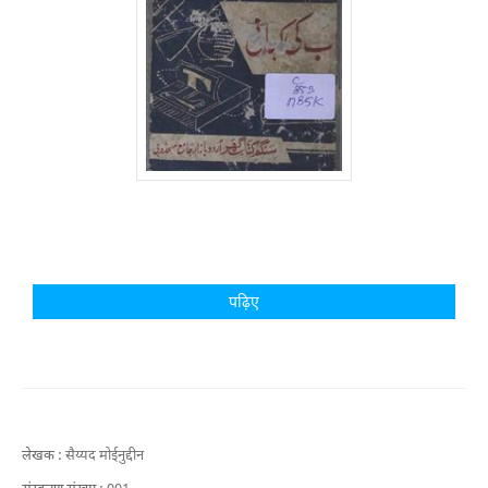
पढ़िए
लेखक :
सैय्यद मोईनुद्दीन