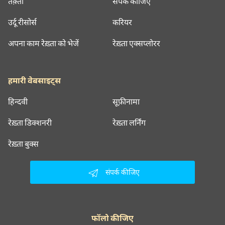
तक़्ती
संपर्क कीजिए
उर्दू रीसोर्स
करियर
अपना काम रेख़्ता को भेजें
रेख़्ता एक्सप्लोरर
हमारी वेबसाइट्स
हिन्दवी
सूफ़ीनामा
रेख़्ता डिक्शनरी
रेख़्ता लर्निंग
रेख़्ता बुक्स
संपर्क कीजिए
फॉलो कीजिए