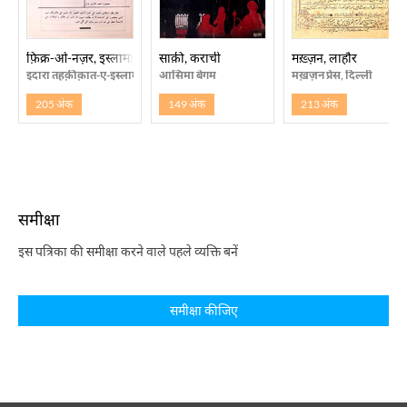
फ़िक्र-ओ-नज़र, इस्लामाबाद
साक़ी, कराची
मख़्ज़न, लाहौर
इदारा तहक़ीक़ात-ए-इस्लामी, इस्लामाबाद
आसिमा बेगम
मख़ज़न प्रेस, दिल्ली
205 अंक
149 अंक
213 अंक
समीक्षा
इस पत्रिका की समीक्षा करने वाले पहले व्यक्ति बनें
समीक्षा कीजिए