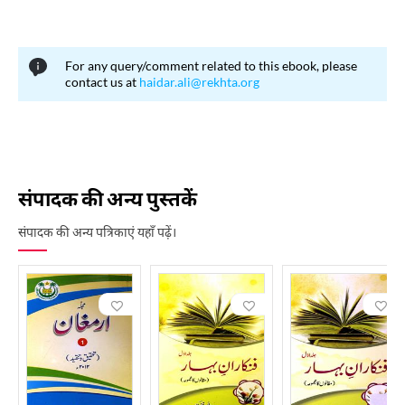
"अतिथि संपादक" (Guest Editor) की परंपरा शुरू की गई। कुछ अतिथि संपादक:
आल अहमद सरवर अली सरदार जाफरी हामिदी कश्मीरी रिफअत सरोश अफाक
हुसैन सिद्दीकी अब्दुल कवी देसनवी खलीक अंजुम ज़हीर अहमद सिद्दीकी वॉरिस
For any query/comment related to this ebook, please
contact us at
haidar.ali@rekhta.org
अली "किताब नामा" के प्रमुख विशेष अंक: नई नज़्म विशेषांक प्रेमचंद विशेषांक
अली सरदार जाफरी विशेषांक कुर्रतुल-ऐन हैदर विशेषांक शम्सुर रहमान फारूकी
विशेषांक जगन्नाथ आज़ाद विशेषांक
संपादक की अन्य पुस्तकें
संपादक की अन्य पत्रिकाएं यहाँ पढ़ें।