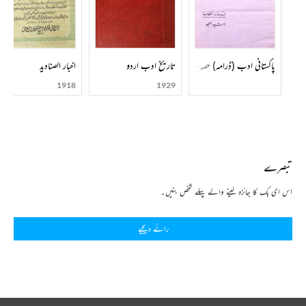
پاکستانی ادب (ڈرامہ) حصہ-002
تاریخ ادب اردو
اخبار الصنادید
1918
1929
تبصرے
اس ای بک کا جائزہ لینے والے پہلے شخص بنیں۔
رائے دیجیے