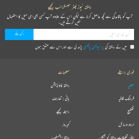
ریختہ نیوز لیٹر سبسکرائب کیجیے
آپ کو باقاعدگی سے کچھ حاصل کرنا ہے لیکن اس کے علاوہ آپ کسی بھی ای میل کا استعمال
نہیں کرتے ہیں۔
میں نے ریختہ کی
پرائیویسی پالیسی
پڑھ لی ہے اور اس سے متفق ہوں
فوری رابطے
معلومات
عطیہ
ریختہ فاؤنڈیشن
فرہنگ قافیہ
بانی : تعارف
تقطیع
رابطہ کیجیے
اردو وسائل
کیریئر
اپنی تخلیقات ریختہ کو بھیجیں
ریختہ ایکسپلورر