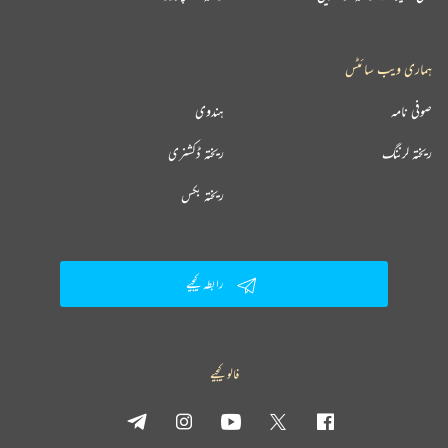
ہماری ویب سائٹس
صوفی نامہ
ہندوی
ریختہ لرننگ
ریختہ ڈکشنری
ریختہ بکس
رابطہ کیجیے
فالو کیجیے