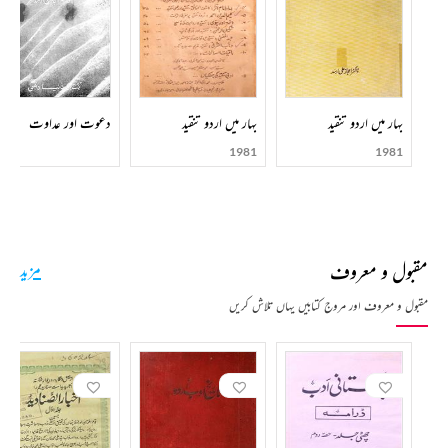
بہار میں اردو تنقید
بہار میں اردو تنقید
دعوت اور عداوت
1981
1981
مقبول و معروف
مزید
مقبول و معروف اور مروج کتابیں یہاں تلاش کریں