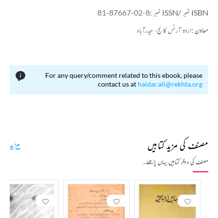
ISBN نمبر /ISSN نمبر :
81-87667-02-8
معاون :
اردو آرٹس کالج، حیدرآباد
For any query/comment related to this ebook, please
contact us at
haidar.ali@rekhta.org
مصنف کی مزید کتابیں
مزید
مصنف کی دیگر کتابیں یہاں پڑھئے۔