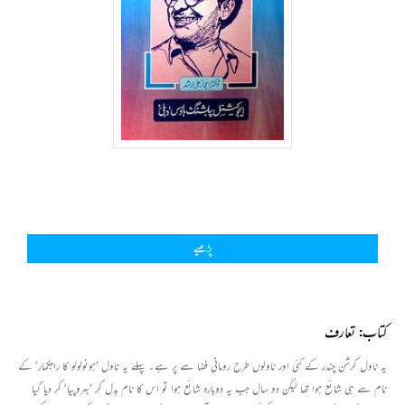
پڑھیے
کتاب: تعارف
یہ ناول کرشن چندر کے کئی اور ناولوں طرح رومانی فضا سے پر ہے۔ پہلے یہ ناول ’ہونولولو کا راجکمار‘ کے
نام سے ہی شائع ہوا تھا لیکن دو سال جب یہ دوبارہ شائع ہوا تو اس کا نام بدل کر ’بہروپیا‘ کر دیا گیا