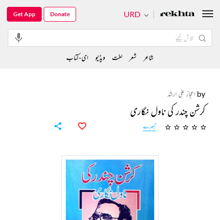
URD
Get App
Donate
شاعر
شعر
لغت
ویڈیو
ای-کتاب
by
اعجاز علی ارشد
کرشن چندر کی ناول نگاری
تبصرے