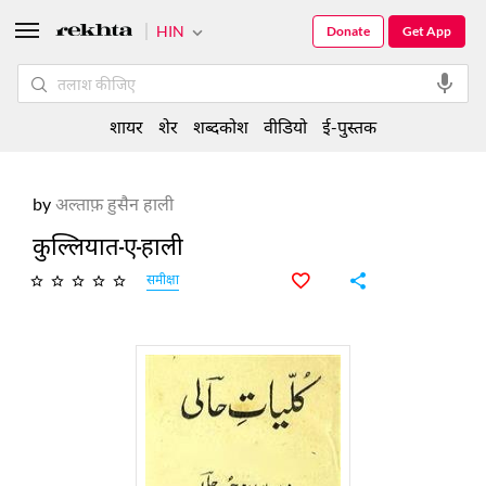
HIN
Donate
Get App
शायर
शेर
शब्दकोश
वीडियो
ई-पुस्तक
by
अल्ताफ़ हुसैन हाली
कुल्लियात-ए-हाली
समीक्षा