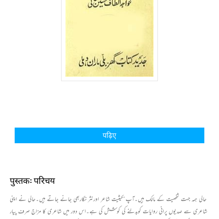
पढ़िए
पुस्तक: परिचय
حالی ہمہ جہت شخصیت کے مالک ہیں۔آپ بحیثیت شاعر اورنثر نگاربھی جانے جاتے ہیں۔حالی نے اپنی
شاعری سے صدیوں پرانی روایات کوبدلنے کی کوشش کی ہے۔اس دور میں شاعری کا مزاج صرف پیار