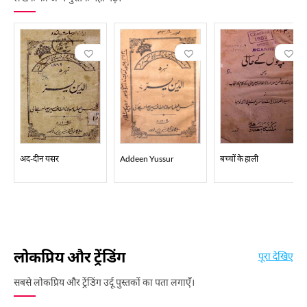
पढ़े। इसके बाद वो ख़ुद भी शे’र कहने लगे और अपनी कुछ ग़ज़लें मिर्ज़ा के सामने
सुधार के ग़रज़ से पेश कीं तो उन्होंने कहा, "अगरचे मैं किसी को फ़िक्र-ए-शे’र की
सलाह नहीं देता लेकिन तुम्हारे बारे में मेरा ख़्याल है कि तुम शे’र न कहोगे तो अपनी
तबीयत पर सख़्त ज़ुल्म करोगे।1857 ई. के हंगामों में हाली को दिल्ली छोड़कर
पानीपत वापस जाना पड़ा और कई साल बेरोज़गारी और तंगी में गुज़रे फिर उनकी
मुलाक़ात नवाब मुस्तफ़ा ख़ान शेफ़्ता, रईस दिल्ली-ओ-ताल्लुक़ादार जहांगीराबाद
(ज़िला बुलंदशहर) से हुई जो उनको अपने साथ जहांगीराबाद ले गए और उन्हें अपना
मुसाहिब और अपने बच्चों का अतालीक़(संरक्षक) बना दिया। शेफ़्ता ग़ालिब के दोस्त,
उर्दू-ओ-फ़ारसी के शायर थे और अतिशयोक्ति को सख़्त नापसंद करते थे। वो सीधी-
अद-दीन यसर
Addeen Yussur
बच्चों के हाली
सादी और सच्ची बातों को हुस्न बयान से दिलफ़रेब बनाने को शायरी का कमाल
समझते थे और साधारण विचार से घृणा करते थे। हाली की शायराना प्रतिभा निर्माण
में शेफ़्ता की संगत का बड़ा दख़ल था। हाली ग़ालिब के अनुयायी ज़रूर थे लेकिन
शायरी में उनको अपना आदर्श नहीं बनाया। शायरी में वो ख़ुद को मीर का अनुयायी
बताते हैं। 1872 ई. में शेफ़्ता के देहांत के बाद हाली पंजाब गर्वनमेंट बुक डिपो में
लोकप्रिय और ट्रेंडिंग
मुलाज़िम हो गए जहां उनका काम अंग्रेज़ी से उर्दू में अनुवाद की जाने वाली किताबों
पूरा देखिए
की भाषा ठीक करना था। उसी ज़माने में पंजाब के शिक्षा विभाग के डायरेक्टर कर्नल
सबसे लोकप्रिय और ट्रेंडिंग उर्दू पुस्तकों का पता लगाएँ।
हालराइड की ईमा पर मुहम्मद हुसैन ने ऐसे मुशायरों की नींव डाली जिनमें शायर किसी
एक विषय पर अपनी नज़्में सुनाते थे। हाली की चार नज़्में “हुब्ब-ए-वतन”, “बरखा-