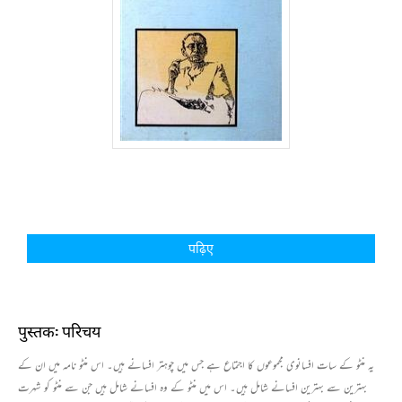
पढ़िए
पुस्तक: परिचय
یہ منٹو کے سات افسانوی مجموعوں کا اجتماع ہے جس میں چوہتر افسانے ہیں۔ اس منٹو نامہ میں ان کے
بہترین سے بہترین افسانے شامل ہیں۔ اس میں منٹو کے وہ افسانے شامل ہیں جن سے منٹو کو شہرت