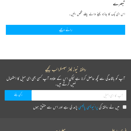
تبصرے
اس ای بک کا جائزہ لینے والے پہلے شخص بنیں۔
رائے دیجیے
ریختہ نیوز لیٹر سبسکرائب کیجیے
آپ کو باقاعدگی سے کچھ حاصل کرنا ہے لیکن اس کے علاوہ آپ کسی بھی ای میل کا استعمال
نہیں کرتے ہیں۔
میں نے ریختہ کی
پرائیویسی پالیسی
پڑھ لی ہے اور اس سے متفق ہوں
فوری رابطے
معلومات