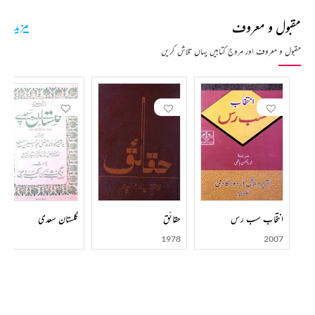
مقبول و معروف
مزید
مقبول و معروف اور مروج کتابیں یہاں تلاش کریں
انتخاب سب رس
حقائق
گلستان سعدی
1978
2007