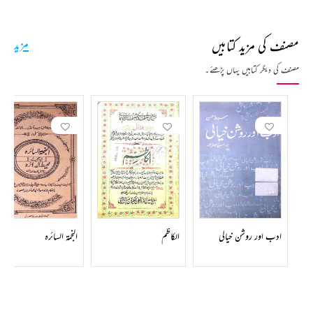
مصنف کی مزید کتابیں
مزید
مصنف کی دیگر کتابیں یہاں پڑھئے۔
ادب اور روشن خیالی
الکاظم
النجمۃ السائرہ