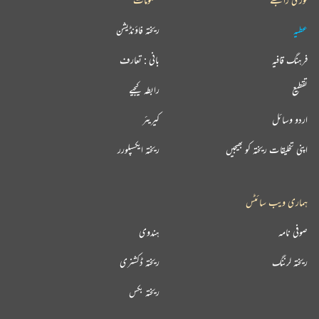
عطیہ
ریختہ فاؤنڈیشن
فرہنگ قافیہ
بانی : تعارف
تقطیع
رابطہ کیجیے
اردو وسائل
کیریئر
اپنی تخلیقات ریختہ کو بھیجیں
ریختہ ایکسپلورر
ہماری ویب سائٹس
صوفی نامہ
ہندوی
ریختہ لرننگ
ریختہ ڈکشنری
ریختہ بکس