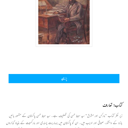
پڑھیے
کتاب: تعارف
زیر نظر کتاب "مارکس اور مشرق" سید سبط حسن کی تصنیف ہے۔ سید سبط حسن پاکستان کے مشہور بائیں
بازو کے دانشور، صحافی اور ادیب ہیں۔ ان کو پاکستان میں یساریت پسندی اور مارکسیت کے بنیاد گذاروں