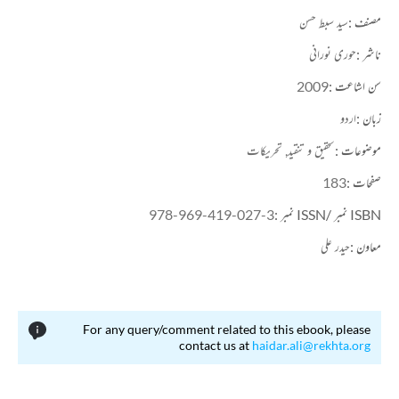
کراچی میں سید سبط حسن نے اپنا زیادہ تر وقت تصنیف و تالیف میں بسر کیا اور اس دوران ماضی کے
مصنف :
سید سبط حسن
مزار، موسیٰ سے مارکس تک، پاکستان میں تہذیب کا ارتقا، انقلاب ایران، کارل مارکس اور نوید فکر جیسی
ناشر :
حوری نورانی
خالص علمی اور فکری تصانیف پیش کیں۔ 1975ءمیں انہوں نے کراچی سے پاکستانی ادب کے نام سے
ایک ادبی جریدہ بھی جاری کیا۔
سن اشاعت :
2009
اگست1985ءمیں لندن میں، مارچ 1986ءمیں کراچی میں اور اپریل 1986ءمیں لکھنو میں ترقی پسند
زبان :
اردو
تحریک کی گولڈن جوبلی منائی گئی تو سید سبط حسن نے ان تینوں تقریبات میں فعال کردار ادا کیا۔ وہ
بھارت میں منعقد ہونے والی تقریب میں شرکت کے لئے گئے ہوئے تھے کہ 20 اپریل 1986ءکو
موضوعات :
تحقیق و تنقید,
تحریکات
دہلی میں ان کا انتقال ہوگیا۔ وہ کراچی میں سخی حسن کے قبرستان میں آسودہ خاک ہیں۔
صفحات :
183
ISBN نمبر /ISSN نمبر :
978-969-419-027-3
معاون :
حیدر علی
For any query/comment related to this ebook, please
contact us at
haidar.ali@rekhta.org