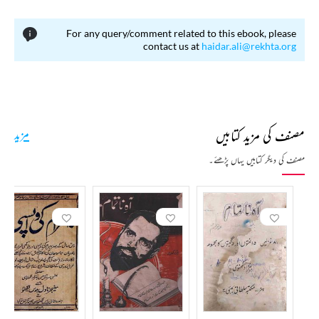
For any query/comment related to this ebook, please
contact us at
haidar.ali@rekhta.org
مصنف کی مزید کتابیں
مزید
مصنف کی دیگر کتابیں یہاں پڑھئے۔