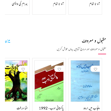
آہ نا تمام
آہ نا تمام
بہرام کی واپسی
مقبول و معروف
مزید
مقبول و معروف اور مروج کتابیں یہاں تلاش کریں
پنجاب میں اردو
پاکستانی ادب- 1992
الٹا درخت