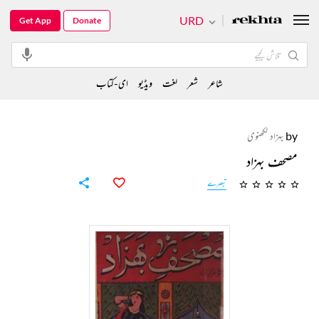
URD
Get App
Donate
شاعر
شعر
لغت
ویڈیو
ای-کتاب
by
بہزاد لکھنوی
مصحف بہزاد
تبصرے