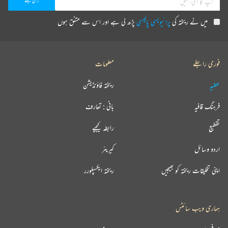
میں نے ریختہ کی
پرائیویسی پالیسی
پڑھ لی ہے اور اس سے متفق ہوں
فوری رابطے
معلومات
عطیہ
ریختہ فاؤنڈیشن
فرہنگ قافیہ
بانی : تعارف
تقطیع
رابطہ کیجیے
اردو وسائل
کیریئر
اپنی تخلیقات ریختہ کو بھیجیں
ریختہ ایکسپلورر
ہماری ویب سائٹس