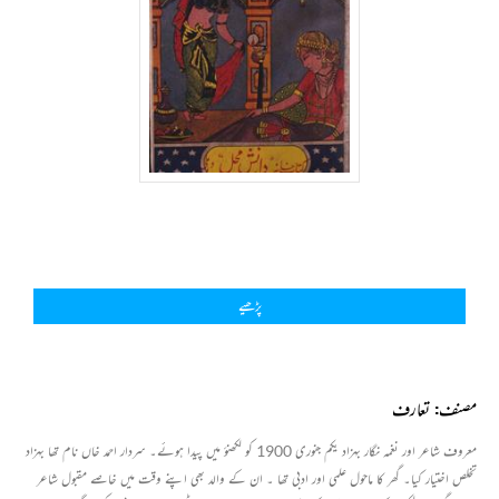
پڑھیے
مصنف: تعارف
معروف شاعر اور نغمہ نگار بہزاد یکم جنوری
1900
کو لکھنؤ میں پیدا ہوئے۔ سردار احمد خاں نام تھا بہزاد
تخلص اختیار کیا۔ گھر کا ماحول علمی اور ادبی تھا ۔ ان کے والد بھی اپنے وقت میں خاصے مقبول شاعر