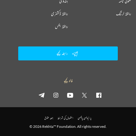
صوفی نامہ
ہندوی
ریختہ لرننگ
ریختہ ڈکشنری
ریختہ بکس
رابطہ کیجیے
فالو کیجیے
پرائیویسی پالیسی
استعمال کی شرائط
جملہ حقوق
© 2026 Rekhta™ Foundation. All rights reserved.