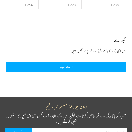
1954
1993
1988
تبصرے
اس ای بک کا جائزہ لینے والے پہلے شخص بنیں۔
رائے دیجیے
ریختہ نیوز لیٹر سبسکرائب کیجیے
آپ کو باقاعدگی سے کچھ حاصل کرنا ہے لیکن اس کے علاوہ آپ کسی بھی ای میل کا استعمال
نہیں کرتے ہیں۔