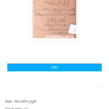
पढ़िए
लेखक :
मिस सफ़ीया यूसुफ़ी