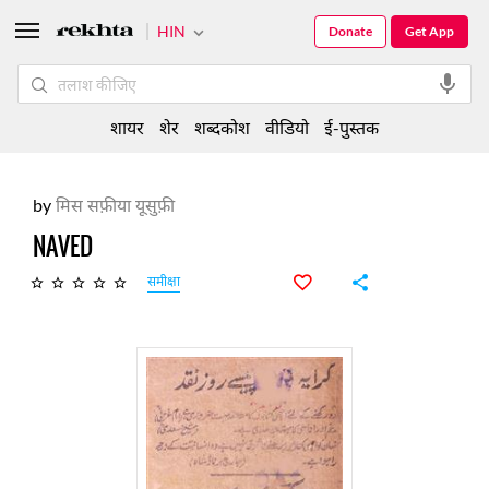
HIN
Donate
Get App
शायर
शेर
शब्दकोश
वीडियो
ई-पुस्तक
by
मिस सफ़ीया यूसुफ़ी
NAVED
समीक्षा