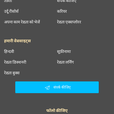
तक़्ती
संपर्क कीजिए
उर्दू रीसोर्स
करियर
अपना काम रेख़्ता को भेजें
रेख़्ता एक्सप्लोरर
हमारी वेबसाइट्स
हिन्दवी
सूफ़ीनामा
रेख़्ता डिक्शनरी
रेख़्ता लर्निंग
रेख़्ता बुक्स
संपर्क कीजिए
फॉलो कीजिए