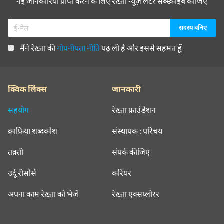
नई जानकारियाँ प्राप्त करने के लिए रेख़्ता न्यूज़ लेटर सब्स्क्राइब कीजिए
मैंने रेख़्ता की
गोपनीयता नीति
पढ़ ली है और इससे सहमत हूँ
क्विक लिंक्स
जानकारी
सहयोग
रेख़्ता फ़ाउंडेशन
क़ाफ़िया शब्दकोश
संस्थापक : परिचय
तक़्ती
संपर्क कीजिए
उर्दू रीसोर्स
करियर
अपना काम रेख़्ता को भेजें
रेख़्ता एक्सप्लोरर