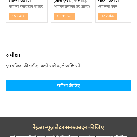
सबरस, कराची
हमारी ज़बान, अलीगढ़
साक़ी, कराची
ख़्वाजा हमीदुद्दीन शाहिद
अंजुमन तरक़्क़ी उर्दू (हिन्द), अलीगढ
आसिमा बेगम
193 अंक
1,431 अंक
149 अंक
समीक्षा
इस पत्रिका की समीक्षा करने वाले पहले व्यक्ति बनें
समीक्षा कीजिए
रेख़्ता न्यूज़लेटर सबस्क्राइब कीजिए