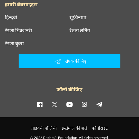
हमारी वेबसाइट्स
हिन्दवी
सूफ़ीनामा
रेख़्ता डिक्शनरी
रेख़्ता लर्निंग
रेख़्ता बुक्स
संपर्क कीजिए
फॉलो कीजिए
प्राइवेसी पॉलिसी
इस्तेमाल की शर्तें
कॉपीराइट
© 2026 Rekhta™ Foundation. All rights reserved.