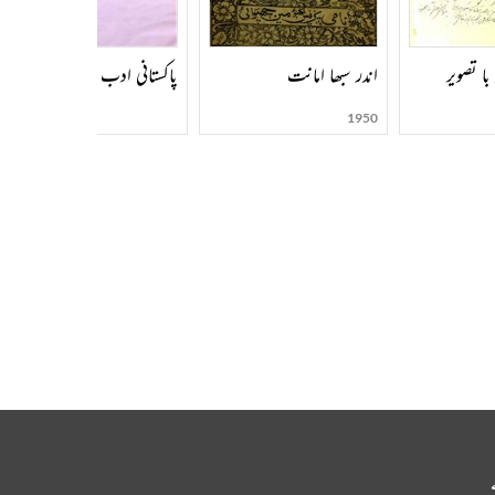
با تصویر
اندر سبھا امانت
پاکستانی ادب (ڈرامہ) حصہ-002
1950