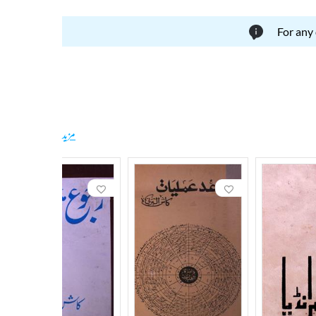
For any
مزید