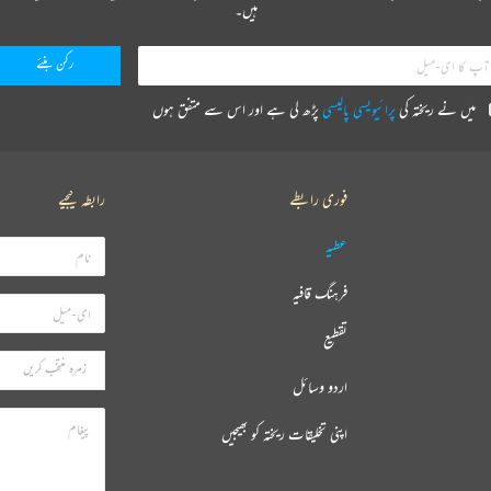
ہیں۔
میں نے ریختہ کی
پرائیویسی پالیسی
پڑھ لی ہے اور اس سے متفق ہوں
فوری رابطے
رابطہ کیجیے
عطیہ
فرہنگ قافیہ
تقطیع
اردو وسائل
اپنی تخلیقات ریختہ کو بھیجیں