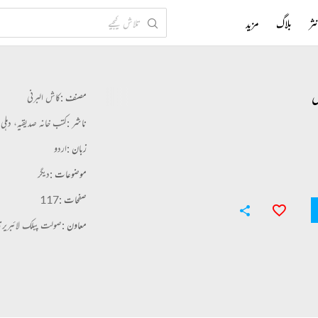
ثر
بلاگ
مزید
ص
مصنف :
کاش البرنی
ناشر :
کتب خانہ صدیقیہ، دہلی
زبان :
اردو
موضوعات :
دیگر
صفحات :
117
معاون :
صولت پبلک لائبریری