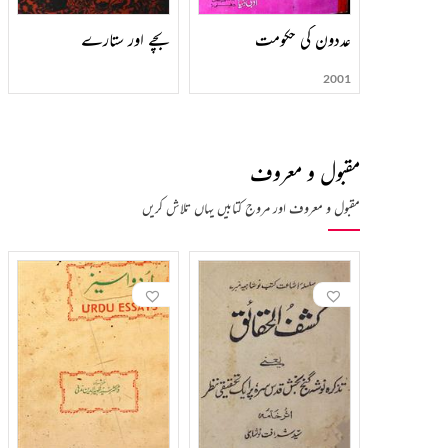
عددون کی حکومت
بچے اور ستارے
2001
مقبول و معروف
مقبول و معروف اور مروج کتابیں یہاں تلاش کریں