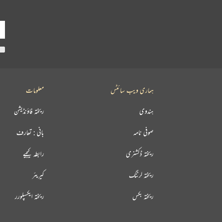
ہماری ویب سائٹس
معلومات
ہندوی
ریختہ فاؤنڈیشن
صوفی نامہ
بانی : تعارف
ریختہ ڈکشنری
رابطہ کیجیے
ریختہ لرننگ
کیریئر
ریختہ بکس
ریختہ ایکسپلورر