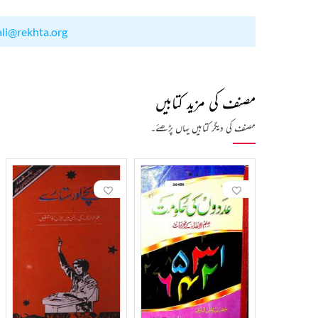
ali@rekhta.org
مصنف کی مزید کتابیں
مصنف کی دیگر کتابیں یہاں پڑھئے۔