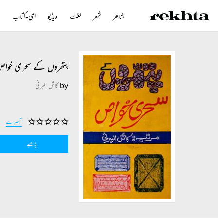
شاعر
شعر
لغت
ویڈیو
ای-کتاب
ن
پتھروں کے سحری خوا
by
کاش البرنی
تبصرے
پڑھیے