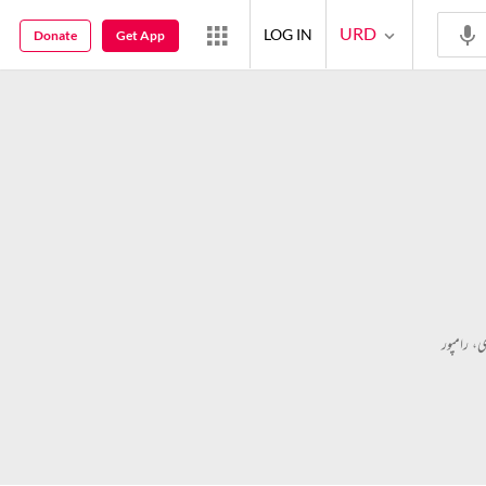
URD
LOG IN
Donate
Get App
، رامپور