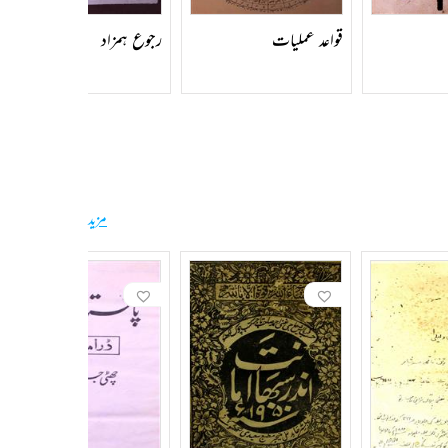
قواعد عملیات
رجوع ہمزاد
مزید