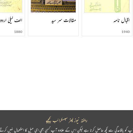
اقبال نامہ
مقالات سر سید
الف لیلیٰ اردو 
1880
1940
ریختہ نیوز لیٹر سبسکرائب کیجیے
پ کو باقاعدگی سے کچھ حاصل کرنا ہے لیکن اس کے علاوہ آپ کسی بھی ای میل کا استعمال نہیں کرتے