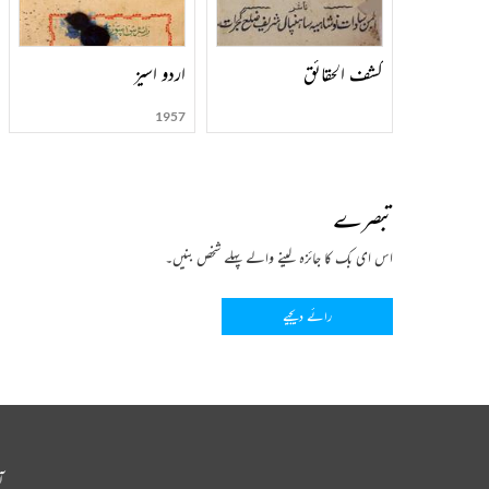
کشف الحقائق
اردو اسیز
1957
تبصرے
اس ای بک کا جائزہ لینے والے پہلے شخص بنیں۔
رائے دیجیے
آ