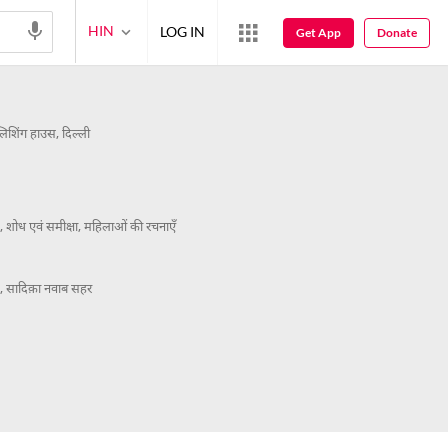
HIN
LOG IN
Get App
Donate
िशिंग हाउस, दिल्ली
य,
शोध एवं समीक्षा,
महिलाओं की रचनाएँ
ल,
सादिक़ा नवाब सहर