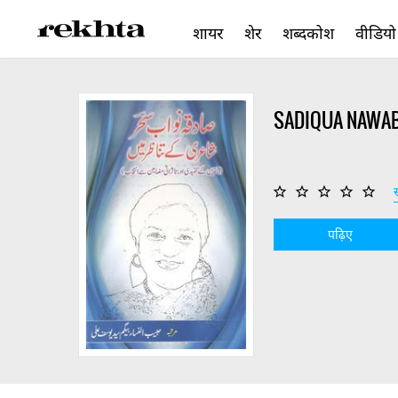
शायर
शेर
शब्दकोश
वीडियो
SADIQUA NAWAB
स
पढ़िए