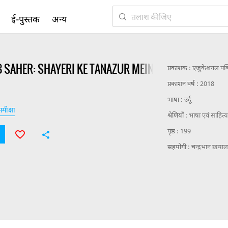
ई-पुस्तक
अन्य
 SAHER: SHAYERI KE TANAZUR MEIN
प्रकाशक :
एजुकेशनल पब्ल
प्रकाशन वर्ष :
2018
भाषा :
उर्दू
मीक्षा
श्रेणियाँ :
भाषा एवं साहित्
पृष्ठ :
199
सहयोगी :
चन्द्रभान ख़या