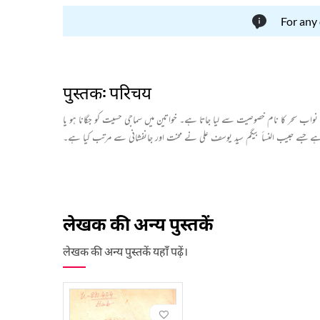
For any
पुस्तक: परिचय
نواب سحر کا نام خصوصیت سے لیا جاتا ہے۔ خواتین میں سماجی حسیت کو جگانا ہو یا
عہ ہے جسے حبیب النسأ بیگم سید یوسف علی نے محنت اور جانفشانی سے مرتب کیا ہے۔
लेखक की अन्य पुस्तकें
लेखक की अन्य पुस्तकें यहाँ पढ़ें।