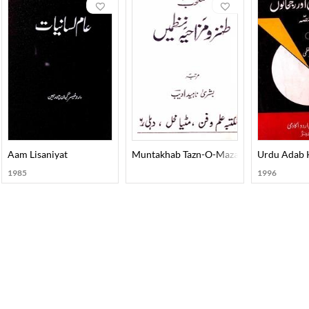
Aam Lisaniyat
Muntakhab Tazn-O-Mazahiya Nazmein
Urdu Adab K
1985
1996