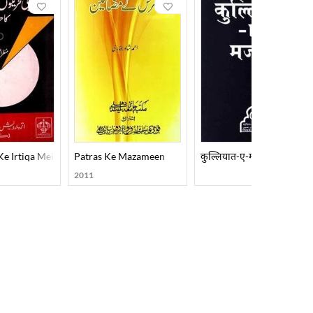
e Irtiqa Mein Adabi Tahreekon Aur Rujhanon Ka Hissa
Patras Ke Mazameen
कुल्लियात-ए-मजाज़
2011