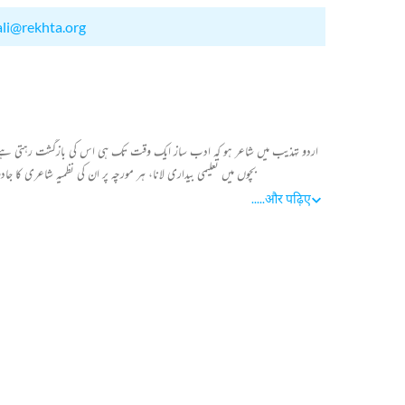
ali@rekhta.org
اردو تہذیب میں شاعر ہو کہ ادب ساز ایک وقت تک ہی اس کی بازگشت رہتی ہے مگر کچ
بچوں میں تعلیمی بیداری لانا، ہر مورچہ پر ان کی نظمیہ شاعری کا
.....
और पढ़िए