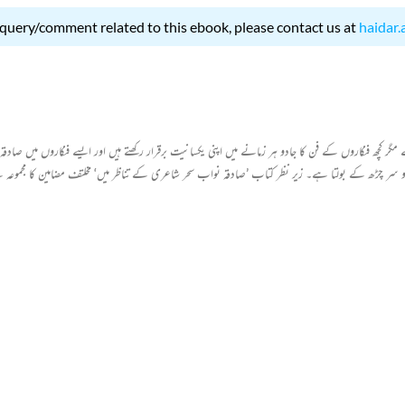
 query/comment related to this ebook, please contact us at
haidar.
ھ فنکاروں کے فن کا جادو ہر زمانے میں اپنی یکسانیت برقرار رکھتے ہیں اور ایسے فنکاروں میں صادقہ 
 جادو سر چڑھ کے بولتا ہے۔ زیر نظر کتاب ’صادقہ نواب سحر شاعری کے تناظر میں‘ مخلتف مضامین کا مجمو