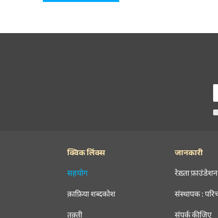
क्विक लिंक्स
जानकारी
सहयोग
रेख़्ता फ़ाउंडेशन
क़ाफ़िया शब्दकोश
संस्थापक : परि
तक़्ती
संपर्क कीजिए