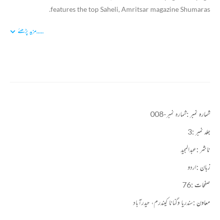
features the top Saheli, Amritsar magazine Shumaras.
.....
مزید پڑھئے
شمارہ نمبر :
شمارہ نمبر-008
جلد نمبر :
3
ناشر :
عبدالمجید
زبان :
اردو
صفحات :
76
معاون :
سندریا وگنانا کیندرم، حیدرآباد