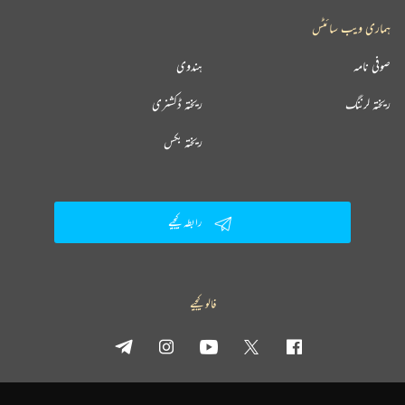
ہماری ویب سائٹس
صوفی نامہ
ہندوی
ریختہ لرننگ
ریختہ ڈکشنری
ریختہ بکس
رابطہ کیجیے
فالو کیجیے