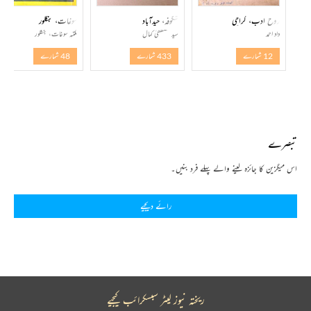
روح ادب، کراچی
شگوفہ، حیدآباد
سوغات، بنگلور
داد احمد
سید مصطفیٰ کمال
مکتبہ سوغات، بنگلور
12 شمارے
433 شمارے
48 شمارے
تبصرے
اس میگزین کا جائزہ لینے والے پہلے فرد بنیں۔
رائے دیجیے
ریختہ نیوز لیٹر سبسکرائب کیجیے