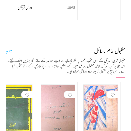
درس قرٓآن
1895
مقبول عام رسائل
مزید
مقبول ترین رسائل کے اس منتخب مجموعہ پر نظر ڈالیے اور اپنے مطالعہ کے لئے اگلا بہترین انتخاب کیجئے۔
اس پیج پر آپ کو آن لائن مقبول رسائل ملیں گے، جنہیں ریختہ نے اپنے قارئین کے لئے منتخب کیا
ہے۔ اس پیج پر مقبول ترین اردو رسائل موجود ہیں۔