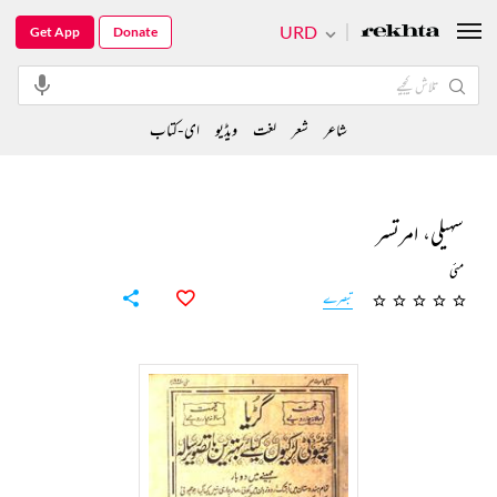
URD
Get App
Donate
شاعر
شعر
لغت
ویڈیو
ای-کتاب
سہیلی، امرتسر
مئی
تبصرے