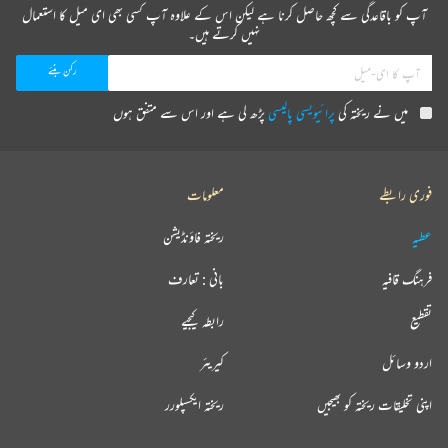
آپ کو باقاعدگی سے کچھ حاصل کرنا ہے لیکن اس کے علاوہ آپ کسی بھی ای میل کا استعمال
نہیں کرتے ہیں۔
میں نے ریختہ کی
پرائیویسی پالیسی
پڑھ لی ہے اور اس سے متفق ہوں
فوری رابطے
معلومات
عطیہ
ریختہ فاؤنڈیشن
فرہنگ قافیہ
بانی : تعارف
تقطیع
رابطہ کیجیے
اردو وسائل
کیریئر
اپنی تخلیقات ریختہ کو بھیجیں
ریختہ ایکسپلورر