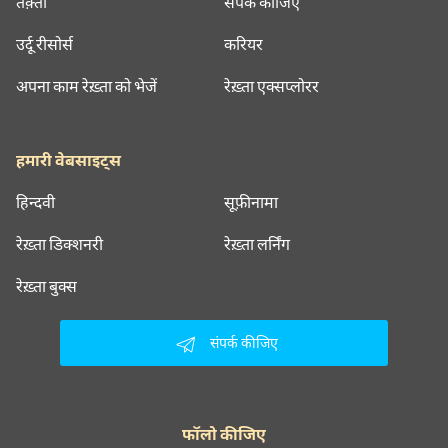
तक़्ती
संपर्क कीजिए
उर्दू रीसोर्स
करियर
अपना काम रेख़्ता को भेजें
रेख़्ता एक्सप्लोरर
हमारी वेबसाइट्स
हिन्दवी
सूफ़ीनामा
रेख़्ता डिक्शनरी
रेख़्ता लर्निंग
रेख़्ता बुक्स
संपर्क कीजिए
फॉलो कीजिए