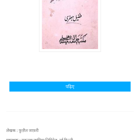
पढ़िए
लेखक :
फ़ुज़ैल जाफ़री