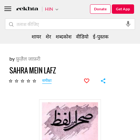
HIN
Donate
Get App
शायर
शेर
शब्दकोश
वीडियो
ई-पुस्तक
by
फ़ुज़ैल जाफ़री
SAHRA MEIN LAFZ
समीक्षा