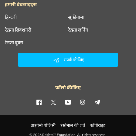
हमारी वेबसाइट्स
हिन्दवी
सूफ़ीनामा
रेख़्ता डिक्शनरी
रेख़्ता लर्निंग
रेख़्ता बुक्स
संपर्क कीजिए
फॉलो कीजिए
प्राइवेसी पॉलिसी
इस्तेमाल की शर्तें
कॉपीराइट
© 2026 Rekhta™ Foundation. All rights reserved.