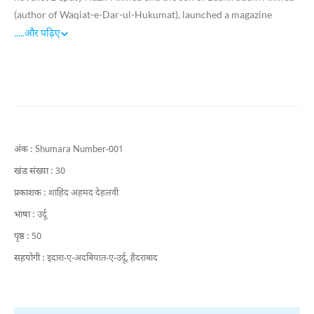
(author of Waqiat-e-Dar-ul-Hukumat), launched a magazine
named Saqi from Delhi. After the partition of India, it continued
.....
और पढ़िए
its publication from Karachi.
अंक :
Shumara Number-001
खंड संख्या :
30
प्रकाशक :
शाहिद अहमद देहलवी
भाषा :
उर्दू
पृष्ठ :
50
सहयोगी :
इदारा-ए-अदबियात-ए-उर्दू, हैदराबाद