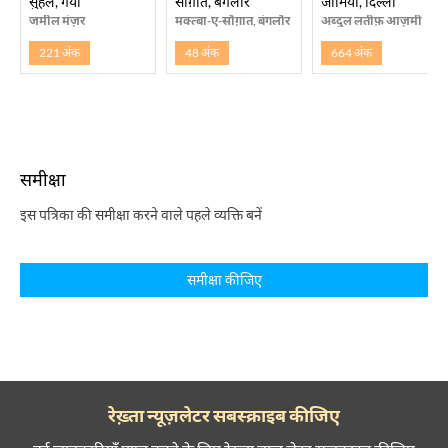
सुहैल, गया
सौग़ात, बैंगलोर
जामिया, दिल्ली
जमील मंज़र
मक्त्बा-ए-सौग़ात, बंगलौर
अब्दुल लतीफ़ आज़मी
221 अंक
48 अंक
664 अंक
समीक्षा
इस पत्रिका की समीक्षा करने वाले पहले व्यक्ति बनें
समीक्षा कीजिए
रेख़्ता न्यूज़लेटर सबस्क्राइब कीजिए