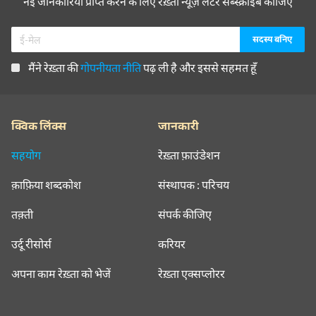
नई जानकारियाँ प्राप्त करने के लिए रेख़्ता न्यूज़ लेटर सब्स्क्राइब कीजिए
मैंने रेख़्ता की
गोपनीयता नीति
पढ़ ली है और इससे सहमत हूँ
क्विक लिंक्स
जानकारी
सहयोग
रेख़्ता फ़ाउंडेशन
क़ाफ़िया शब्दकोश
संस्थापक : परिचय
तक़्ती
संपर्क कीजिए
उर्दू रीसोर्स
करियर
अपना काम रेख़्ता को भेजें
रेख़्ता एक्सप्लोरर