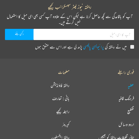
ریختہ نیوز لیٹر سبسکرائب کیجیے
آپ کو باقاعدگی سے کچھ حاصل کرنا ہے لیکن اس کے علاوہ آپ کسی بھی ای میل کا استعمال
نہیں کرتے ہیں۔
میں نے ریختہ کی
پرائیویسی پالیسی
پڑھ لی ہے اور اس سے متفق ہوں
فوری رابطے
معلومات
عطیہ
ریختہ فاؤنڈیشن
فرہنگ قافیہ
بانی : تعارف
تقطیع
رابطہ کیجیے
اردو وسائل
کیریئر
اپنی تخلیقات ریختہ کو بھیجیں
ریختہ ایکسپلورر