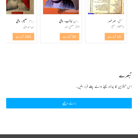
سہیلی، امرتسر
جہان غالب، دہلی
پیام تعلیم، دہلی
نامعلوم تنظیم
ڈاکٹر عقیل احمد
سید احمد ولی
16 شمارے
30 شمارے
280 شمارے
تبصرے
اس میگزین کا جائزہ لینے والے پہلے فرد بنیں۔
رائے دیجیے