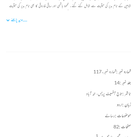
شاہین کے نام مدیر کی حیثیت سے شامل کئے گئے۔ محمود ہاشمی اور ساقی فاروقی کا بھی نام مدیر کی حیثیت
سے شائع ہوتا رہا۔ ترتیب و تہذیب کے حوالہ سے شمس الرحمن فاروقی کا نام شمارہ نمبر 51 سے شامل
.....
مزید پڑھئے
ہوا اور آخری شمارے تک فاروقی صاحب کا نام ہی شائع ہوتا رہا۔ اسی رسالے کے ذریعے شمس
الرحمن فاروقی نے جدیدیت کو جلا بخشی اور اس کے رویے اور رجحانات کی تشہیر و تبلیغ کا ذریعہ بنایا۔
شب خون کی وجہ سے ادیبوں کا ایک بڑا کارواں جدیدیت سے جڑ گیا۔ اس رسالے کی خدمات بہت وقیع
ہیں۔ شب خون نے ادبی صحافت میں جو نقش قائم کیا اسے کبھی فراموش نہیں کیا جا سکتا ہے۔ جدیدیت
کے مخالفین بھی اس رسالے کی علمی و ادبی وقعت کا اعتراف کرتے ہیں۔ شب خون میں جن موضوعات
و مباحث پر تحریریں شامل ہو اکرتی تھیں ان سے اردو ادب میں طغیانی اور جولانی کی نئی کیفیت پیدا ہوئی
اور بحثوں کے نئے دروازے کھلے ۔ یقینی طور پر شب خون ایک تاریخ ساز رسالہ تھا جس کے مشمولات
شمارہ نمبر :
شمارہ نمبر۔117
آج بھی قلم کاروں کے لیے مشعل راہ ہیں۔
جلد نمبر :
14
ناشر :
تاج آفسیٹ پریس، الہ آباد
زبان :
اردو
موضوعات :
رسالے
صفحات :
82