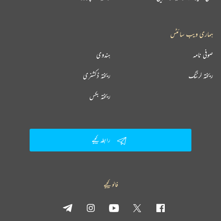
ہماری ویب سائٹس
صوفی نامہ
ہندوی
ریختہ لرننگ
ریختہ ڈکشنری
ریختہ بکس
رابطہ کیجیے
فالو کیجیے