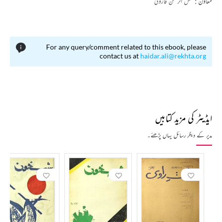
معاون :
شمس الرحمن فاروقی
For any query/comment related to this ebook, please
contact us at
haidar.ali@rekhta.org
ایڈیٹر کی مزید کتابیں
مدیر کے دیگر رسائل یہاں پڑھئے۔