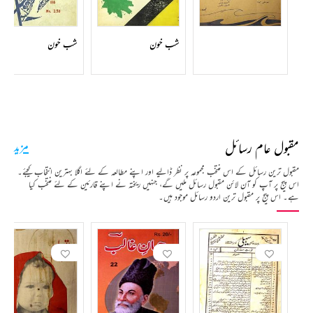
شب خون
شب خون
مقبول عام رسائل
مزید
مقبول ترین رسائل کے اس منتخب مجموعہ پر نظر ڈالیے اور اپنے مطالعہ کے لئے اگلا بہترین انتخاب کیجئے۔
اس پیج پر آپ کو آن لائن مقبول رسائل ملیں گے، جنہیں ریختہ نے اپنے قارئین کے لئے منتخب کیا
ہے۔ اس پیج پر مقبول ترین اردو رسائل موجود ہیں۔