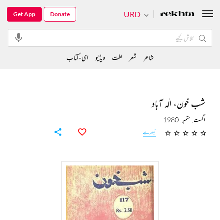
URD
Get App
Donate
شاعر
شعر
لغت
ویڈیو
ای-کتاب
شب خون، الٰہ آباد
اگست, ستمبر, 1980
تبصرے