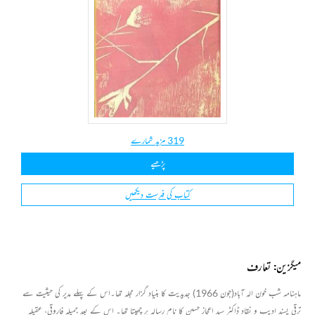
319 مزید شمارے
پڑھیے
کتاب کی فہرست دیکھیں
میگزین: تعارف
ماہنامہ شب خون الہ آباد(جون 1966) جدیدیت کا بنیاد گزار مجلہ تھا۔اس کے پہلے مدیر کی حیثیت سے
ترقی پسند ادیب و نقاد ڈاکٹر سید اعجاز حسین کا نام رسالہ پر چھپتا تھا۔ اس کے بعد جمیلہ فاروقی، عقیلہ