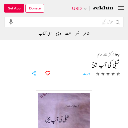
URD
Get App
Donate
شاعر
شعر
لغت
ویڈیو
ای-کتاب
by
ڈاکٹر خالد ندیم
شبلی کی آپ بیتی
تبصرے