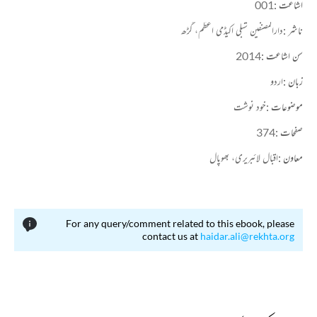
اشاعت :
001
ناشر :
دارالمصنفین شبلی اکیڈمی اعظم، گڑھ
سن اشاعت :
2014
زبان :
اردو
موضوعات :
خود نوشت
صفحات :
374
معاون :
اقبال لائبریری، بھوپال
For any query/comment related to this ebook, please
contact us at
haidar.ali@rekhta.org