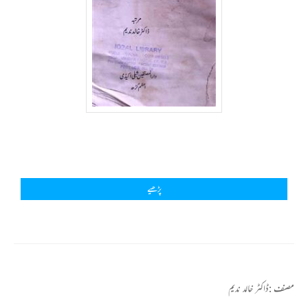
پڑھیے
مصنف :
ڈاکٹر خالد ندیم