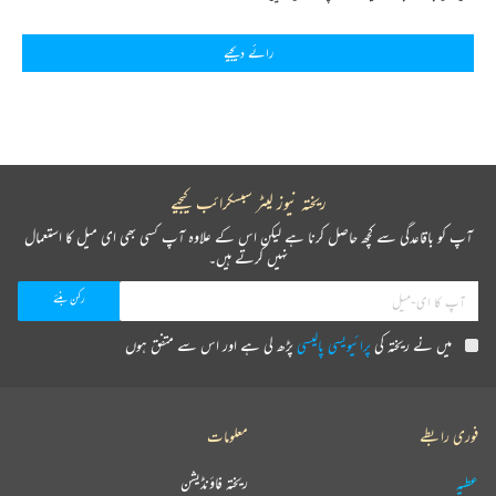
رائے دیجیے
ریختہ نیوز لیٹر سبسکرائب کیجیے
آپ کو باقاعدگی سے کچھ حاصل کرنا ہے لیکن اس کے علاوہ آپ کسی بھی ای میل کا استعمال
نہیں کرتے ہیں۔
میں نے ریختہ کی
پرائیویسی پالیسی
پڑھ لی ہے اور اس سے متفق ہوں
فوری رابطے
معلومات
عطیہ
ریختہ فاؤنڈیشن