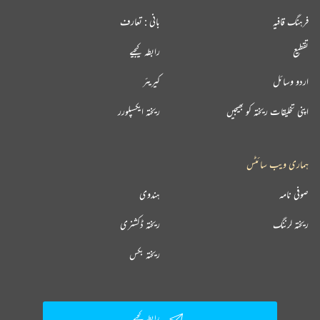
فرہنگ قافیہ
بانی : تعارف
تقطیع
رابطہ کیجیے
اردو وسائل
کیریئر
اپنی تخلیقات ریختہ کو بھیجیں
ریختہ ایکسپلورر
ہماری ویب سائٹس
صوفی نامہ
ہندوی
ریختہ لرننگ
ریختہ ڈکشنری
ریختہ بکس
رابطہ کیجیے