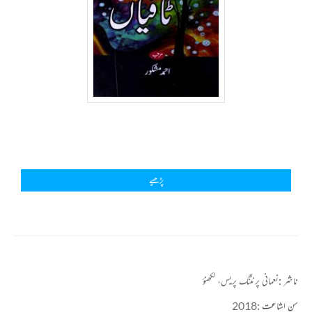
پڑھیے
ناشر :
نعمانی پرنٹنگ پریس، لکھنؤ
سن اشاعت :
2018