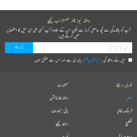
ریختہ نیوز لیٹر سبسکرائب کیجیے
آپ کو باقاعدگی سے کچھ حاصل کرنا ہے لیکن اس کے علاوہ آپ کسی بھی ای میل کا استعمال
نہیں کرتے ہیں۔
میں نے ریختہ کی
پرائیویسی پالیسی
پڑھ لی ہے اور اس سے متفق ہوں
فوری رابطے
معلومات
عطیہ
ریختہ فاؤنڈیشن
فرہنگ قافیہ
بانی : تعارف
تقطیع
رابطہ کیجیے
اردو وسائل
کیریئر