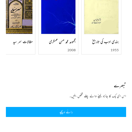
ہندی ادب کی تاریخ
مجموعہ محمد حسن عسکری
مقالات سر سید
2008
1955
تبصرے
اس ای بک کا جائزہ لینے والے پہلے شخص بنیں۔
رائے دیجیے