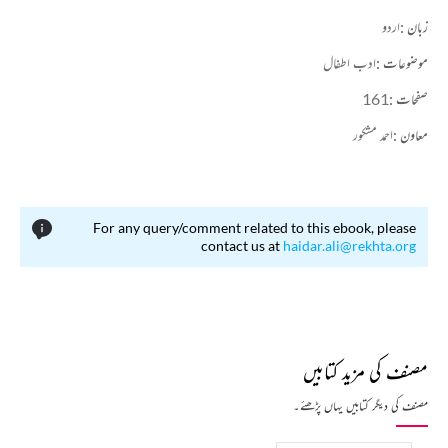
زبان :
اردو
موضوعات :
ادب اطفال
صفحات :
161
معاون :
احمد مشکور
For any query/comment related to this ebook, please
contact us at
haidar.ali@rekhta.org
مصنف کی مزید کتابیں
مصنف کی دیگر کتابیں یہاں پڑھئے۔