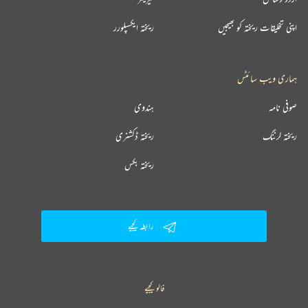
اپنی تخلیقات ریختہ کو بھیجیں
ریختہ ایکسپلورر
ہماری ویب سائٹس
صوفی نامہ
ہندوی
ریختہ لرننگ
ریختہ ڈکشنری
ریختہ بکس
رابطہ کیجیے
فالو کیجیے