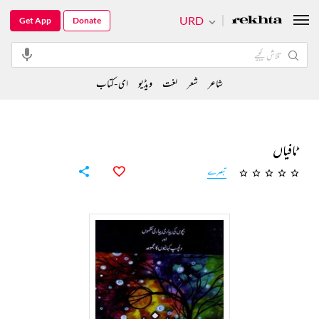
URD
Get App
Donate
شاعر
شعر
لغت
ویڈیو
ای-کتاب
ٹافیاں
تبصرے