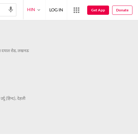
HIN
LOG IN
Get App
Donate
ीन दयाल रोड, लखनऊ
उर्दू (हिन्द), देहली