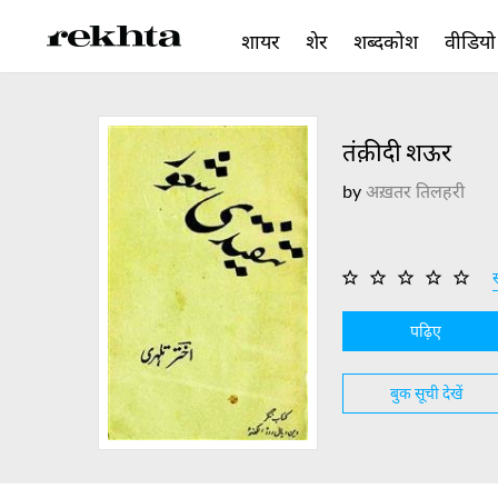
शायर
शेर
शब्दकोश
वीडियो
ब्लॉग
शायरी
क्विज़
क़ाफ़िय
तंक़ीदी शऊर
पब्लिकेशंस
by
अख़तर तिलहरी
स
पढ़िए
बुक सूची देखें