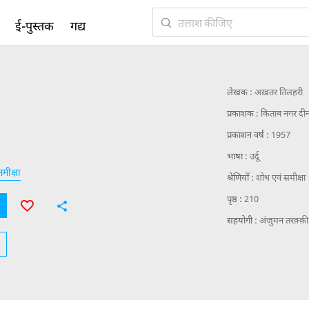
ई-पुस्तक
गद्य
ा
तक़्ती
एक्सप्लोरर
लेखक :
अख़तर तिलहरी
प्रकाशक :
किताब नगर द
प्रकाशन वर्ष :
1957
भाषा :
उर्दू
मीक्षा
श्रेणियाँ :
शोध एवं समीक्षा
पृष्ठ :
210
सहयोगी :
अंजुमन तरक़्क़ी 