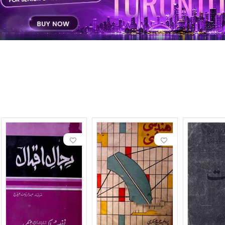
शेर-ओ-अदब
1958