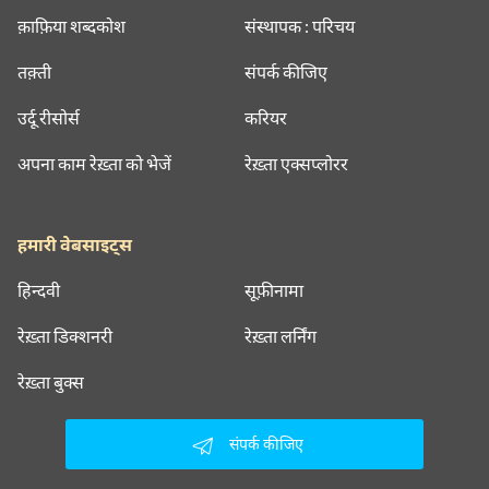
क़ाफ़िया शब्दकोश
संस्थापक : परिचय
तक़्ती
संपर्क कीजिए
उर्दू रीसोर्स
करियर
अपना काम रेख़्ता को भेजें
रेख़्ता एक्सप्लोरर
हमारी वेबसाइट्स
हिन्दवी
सूफ़ीनामा
रेख़्ता डिक्शनरी
रेख़्ता लर्निंग
रेख़्ता बुक्स
संपर्क कीजिए