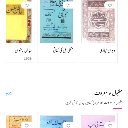
دیوان نیازی
متبنی بل کی کہانی
ریاض رضوان
1938
مقبول و معروف
مزید
مقبول و معروف اور مروج کتابیں یہاں تلاش کریں