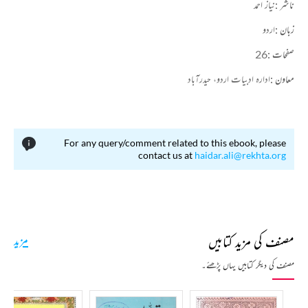
ناشر :
نیاز احمد
زبان :
اردو
صفحات :
26
معاون :
ادارہ ادبیات اردو، حیدرآباد
For any query/comment related to this ebook, please
contact us at
haidar.ali@rekhta.org
مصنف کی مزید کتابیں
مزید
مصنف کی دیگر کتابیں یہاں پڑھئے۔