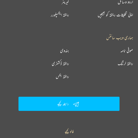
اردو وسائل
کیریئر
اپنی تخلیقات ریختہ کو بھیجیں
ریختہ ایکسپلورر
ہماری ویب سائٹس
صوفی نامہ
ہندوی
ریختہ لرننگ
ریختہ ڈکشنری
ریختہ بکس
رابطہ کیجیے
فالو کیجیے