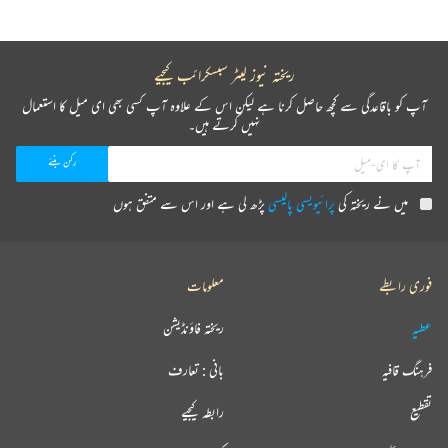
ریختہ نیوز لیٹر سبسکرائب کیجیے
آپ کو باقاعدگی سے کچھ حاصل کرنا ہے لیکن اس کے علاوہ آپ کسی بھی ای میل کا استعمال
نہیں کرتے ہیں۔
میں نے ریختہ کی
پرائیویسی پالیسی
پڑھ لی ہے اور اس سے متفق ہوں
فوری رابطے
معلومات
عطیہ
ریختہ فاؤنڈیشن
فرہنگ قافیہ
بانی : تعارف
تقطیع
رابطہ کیجیے