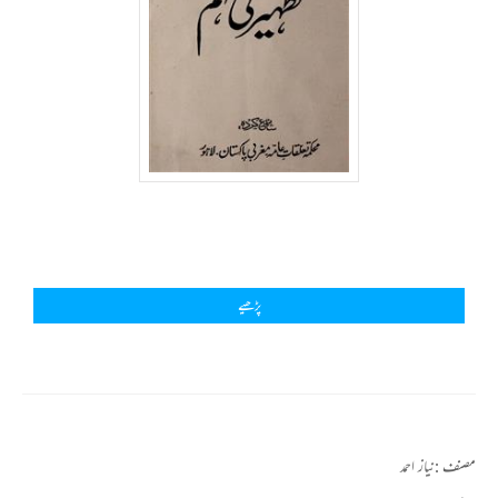
پڑھیے
مصنف :
نیاز احمد