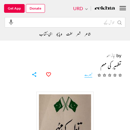
URD
Get App
Donate
شاعر
شعر
لغت
ویڈیو
ای-کتاب
by
نیاز احمد
تطہیر کی مہم
تبصرے