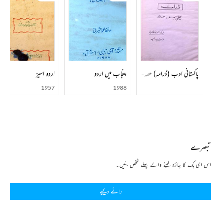
پاکستانی ادب (ڈرامہ) حصہ-001
پنجاب میں اردو
اردو اسیز
1957
1988
تبصرے
اس ای بک کا جائزہ لینے والے پہلے شخص بنیں۔
رائے دیجیے