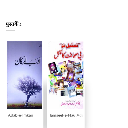
पुस्तकें
2
Adab-e-Imkan
Tamseel-e-Nau Adabi Sahafat Ka Naqsh