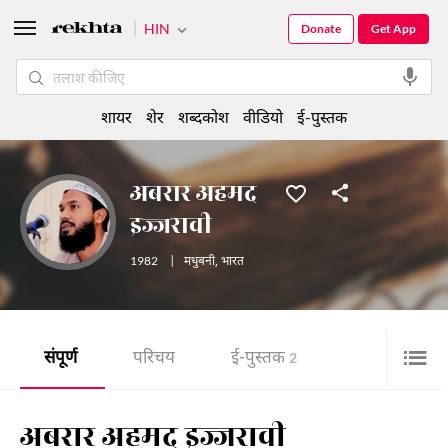
HIN
Donate
Get App
शायर
शेर
शब्दकोश
वीडियो
ई-पुस्तक
अबरार अहमद
इज्जरावी
1982
|
मधुबनी
,
भारत
संपूर्ण
परिचय
ई-पुस्तक
2
अबरार अहमद इज्जरावी