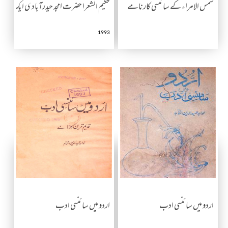
شمس الامراء کے سائنسی کارنامے
حکیم الشعرا حضرت امجد حیدرآبادی ایک تعا
1993
اردو میں سائنسی ادب
اردو میں سائنسی ادب