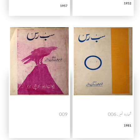
1952
1957
شمارہ نمبر۔006
009
1981