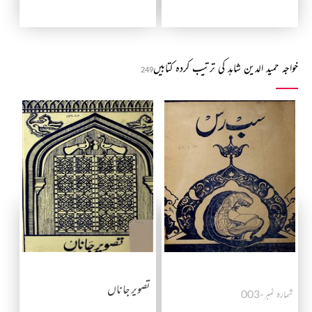
خواجہ حمید الدین شاہد کی ترتیب کردہ کتابیں
249
تصویر جاناں
شمارہ نمبر-003