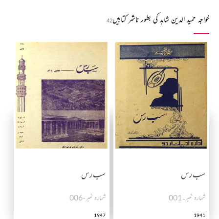
خواجہ حمید الدین شاہد کی بطور ناشر کتابیں
42
سب رس
سب رس
شمارہ نمبر۔001
شمارہ نمبر-006
1947
1941