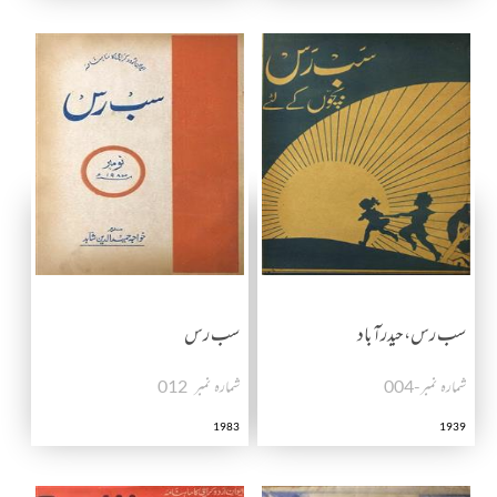
سب رس،حیدرآباد
سب رس
شمارہ نمبر-004
شمارہ نمبر ـ 012
1983
1939