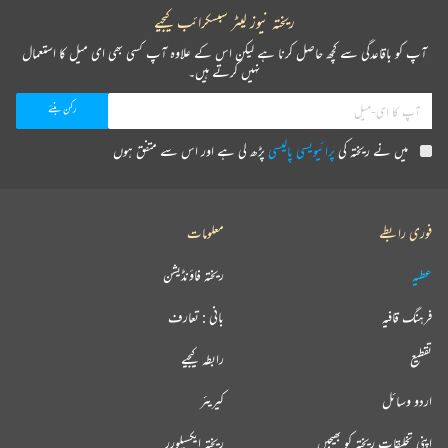
ریختہ نیوز لیٹر سبسکرائب کیجیے
آپ کو باقاعدگی سے کچھ حاصل کرنا ہے لیکن اس کے علاوہ آپ کسی بھی ای میل کا استعمال
نہیں کرتے ہیں۔
میں نے ریختہ کی
پرائیویسی پالیسی
پڑھ لی ہے اور اس سے متفق ہوں
فوری رابطے
معلومات
عطیہ
ریختہ فاؤنڈیشن
فرہنگ قافیہ
بانی : تعارف
تقطیع
رابطہ کیجیے
اردو وسائل
کیریئر
اپنی تخلیقات ریختہ کو بھیجیں
ریختہ ایکسپلورر