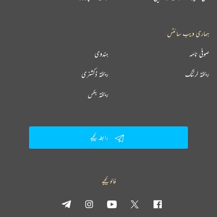
ہماری ویب سائٹس
صوفی نامہ
ہندوی
ریختہ لرننگ
ریختہ ڈکشنری
ریختہ بکس
رابطہ کیجیے
فالو کیجیے