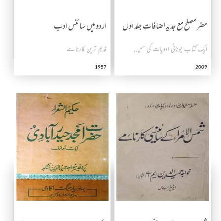
مضر مصلح مع جديد اضافات جلد اوّل
اردو میں سائنس ادب
ایک کتاب یونانی ادویات کی سمیت/مضر اثرات اور ان کے مصلحات پر جدید اضافات کے ساتھ
قدیم ترین کارنامے
1957
2009