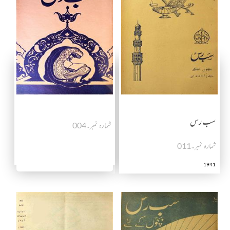
سب رس
شمارہ نمبر۔004
شمارہ نمبر۔011
1941