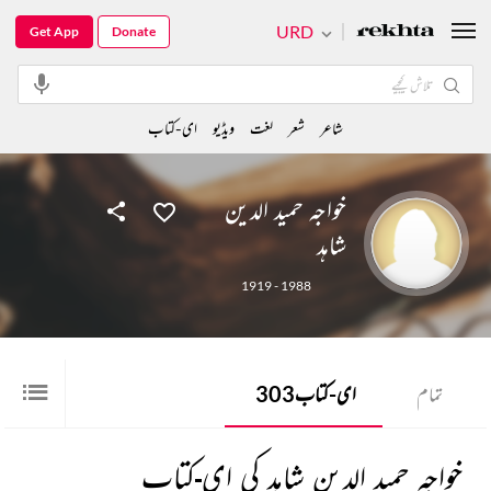
URD
Get App
Donate
شاعر
شعر
لغت
ویڈیو
ای-کتاب
خواجہ حمید الدین
شاہد
1919 - 1988
تمام
ای-کتاب
303
خواجہ حمید الدین شاہد کی ای-کتاب