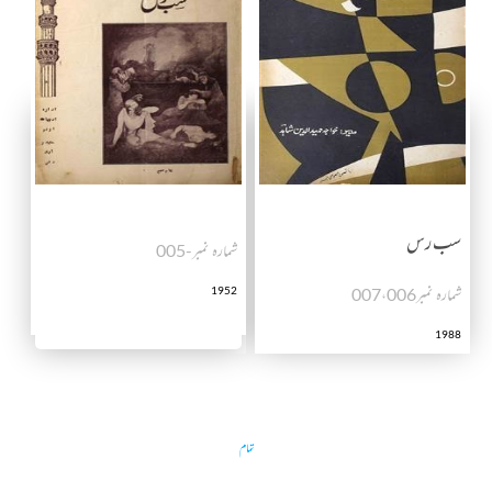
سب رس
شمارہ نمبر-005
شمارہ نمبرـ007،006
1952
1988
تمام