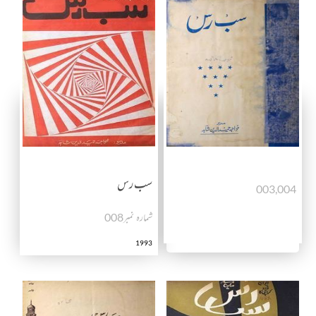
سب رس
003,004
شمارہ نمبرـ008
1993