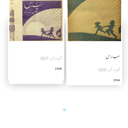
سب رس
شمارہ نمبر-007
شمارہ نمبر۔009
1948
1946
تمام