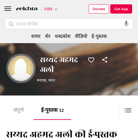
HIN
Donate
Get App
शायर
शेर
शब्दकोश
वीडियो
ई-पुस्तक
सय्यद अहमद
अली
बनारस
,
भारत
संपूर्ण
ई-पुस्तक
12
सय्यद अहमद अली की ई-पुस्तक