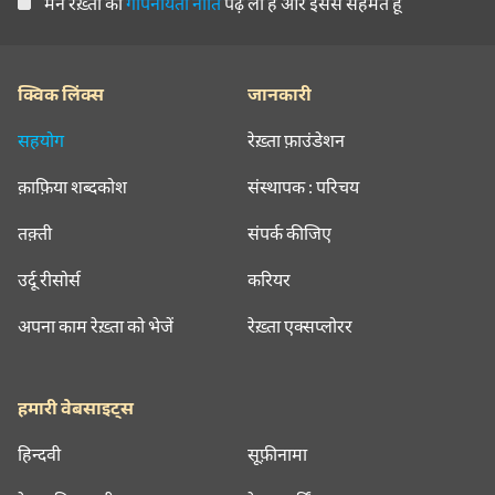
मैंने रेख़्ता की
गोपनीयता नीति
पढ़ ली है और इससे सहमत हूँ
क्विक लिंक्स
जानकारी
सहयोग
रेख़्ता फ़ाउंडेशन
क़ाफ़िया शब्दकोश
संस्थापक : परिचय
तक़्ती
संपर्क कीजिए
उर्दू रीसोर्स
करियर
अपना काम रेख़्ता को भेजें
रेख़्ता एक्सप्लोरर
हमारी वेबसाइट्स
हिन्दवी
सूफ़ीनामा