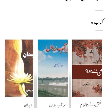
کتاب
3
نقش ہائے ناتمام
سر آب رواں
وجدان