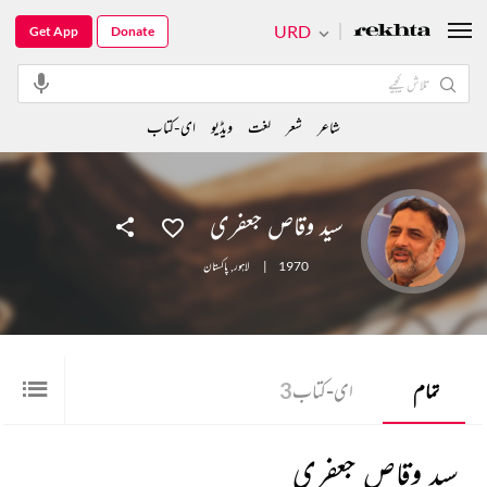
URD
Get App
Donate
شاعر
شعر
لغت
ویڈیو
ای-کتاب
سید وقاص جعفری
1970
|
لاہور
,
پاکستان
تمام
ای-کتاب
3
سید وقاص جعفری