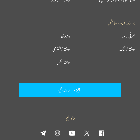
ہماری ویب سائٹس
صوفی نامہ
ہندوی
ریختہ لرننگ
ریختہ ڈکشنری
ریختہ بکس
رابطہ کیجیے
فالو کیجیے