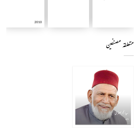
2010
متعلقہ مصنفین
سید انجم جعفری
والد