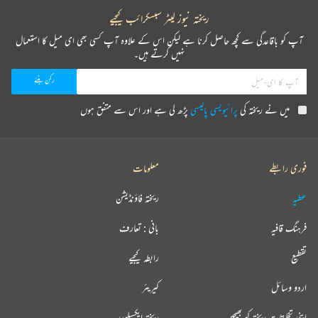
ریختہ نیوز لیٹر سبسکرائب کیجیے
آپ کو باقاعدگی سے کچھ حاصل کرنا ہے لیکن اس کے علاوہ آپ کسی بھی ای میل کا استعمال
نہیں کرتے ہیں۔
میں نے ریختہ کی
پرائیویسی پالیسی
پڑھ لی ہے اور اس سے متفق ہوں
فوری رابطے
معلومات
عطیہ
ریختہ فاؤنڈیشن
فرہنگ قافیہ
بانی : تعارف
تقطیع
رابطہ کیجیے
اردو وسائل
کیریئر
اپنی تخلیقات ریختہ کو بھیجیں
ریختہ ایکسپلورر