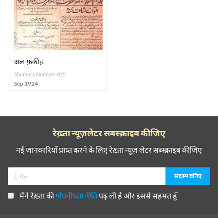
अल-फ़क़ीह
Shumara Number-025
Sep 1924
रेख़्ता न्यूज़लेटर सबस्क्राइब कीजिए
नई जानकारियाँ प्राप्त करने के लिए रेख़्ता न्यूज़ लेटर सब्स्क्राइब कीजिए
मैंने रेख़्ता की
गोपनीयता नीति
पढ़ ली है और इससे सहमत हूँ