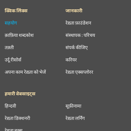
क्विक लिंक्स
जानकारी
सहयोग
रेख़्ता फ़ाउंडेशन
क़ाफ़िया शब्दकोश
संस्थापक : परिचय
तक़्ती
संपर्क कीजिए
उर्दू रीसोर्स
करियर
अपना काम रेख़्ता को भेजें
रेख़्ता एक्सप्लोरर
हमारी वेबसाइट्स
हिन्दवी
सूफ़ीनामा
रेख़्ता डिक्शनरी
रेख़्ता लर्निंग
रेख़्ता बुक्स