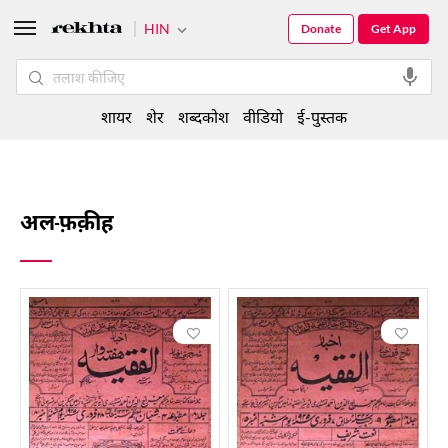
HIN
Donate
Get App
शायर
शेर
शब्दकोश
वीडियो
ई-पुस्तक
अल-फ़क़ीह