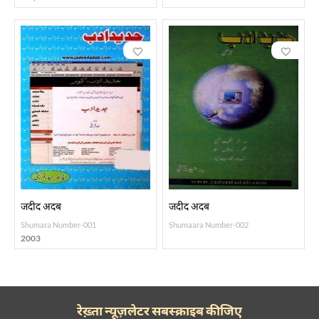
जदीद अदब
जदीद अदब
Shumara Number-001
Shumaara Number-002
2003
रेख़्ता न्यूज़लेटर सबस्क्राइब कीजिए