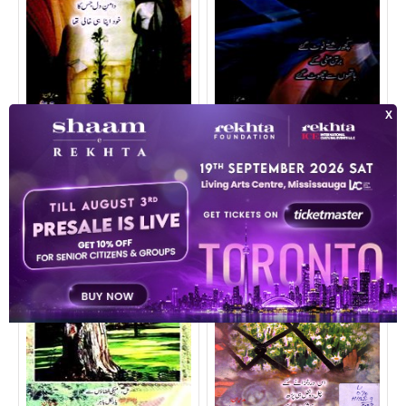
जदीद अदब
जदीद अदब
Shumara Number-010
शुमारा नम्बर-011
Jan, Jun 2008
Jul 2008