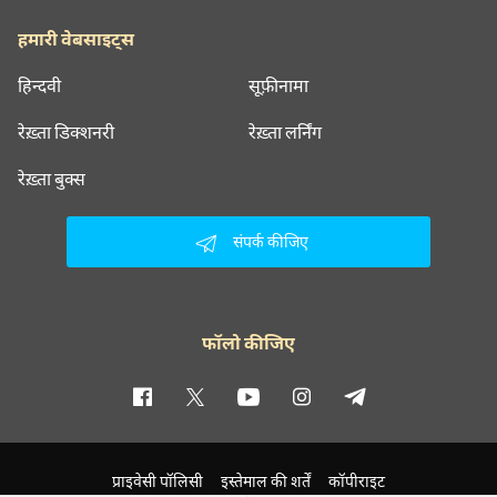
हमारी वेबसाइट्स
हिन्दवी
सूफ़ीनामा
रेख़्ता डिक्शनरी
रेख़्ता लर्निंग
रेख़्ता बुक्स
संपर्क कीजिए
फॉलो कीजिए
प्राइवेसी पॉलिसी
इस्तेमाल की शर्तें
कॉपीराइट