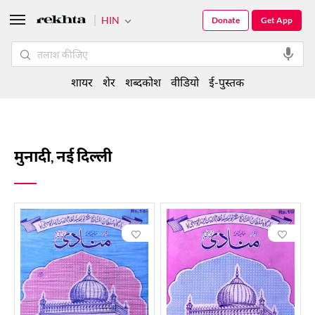
HIN
Donate
Get App
शायर
शेर
शब्दकोश
वीडियो
ई-पुस्तक
मुनादी, नई दिल्ली