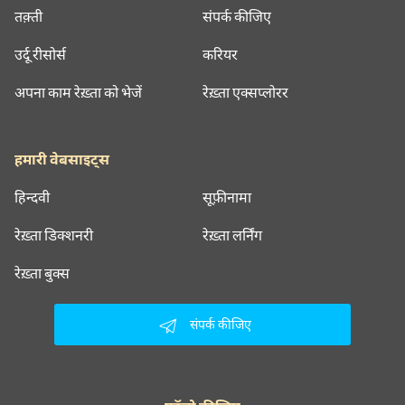
तक़्ती
संपर्क कीजिए
उर्दू रीसोर्स
करियर
अपना काम रेख़्ता को भेजें
रेख़्ता एक्सप्लोरर
हमारी वेबसाइट्स
हिन्दवी
सूफ़ीनामा
रेख़्ता डिक्शनरी
रेख़्ता लर्निंग
रेख़्ता बुक्स
संपर्क कीजिए