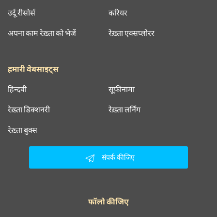
उर्दू रीसोर्स
करियर
अपना काम रेख़्ता को भेजें
रेख़्ता एक्सप्लोरर
हमारी वेबसाइट्स
हिन्दवी
सूफ़ीनामा
रेख़्ता डिक्शनरी
रेख़्ता लर्निंग
रेख़्ता बुक्स
संपर्क कीजिए
फॉलो कीजिए