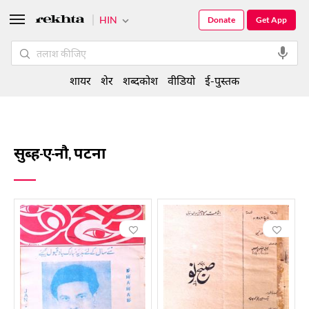
HIN
Donate
Get App
शायर
शेर
शब्दकोश
वीडियो
ई-पुस्तक
सुब्ह-ए-नौ, पटना