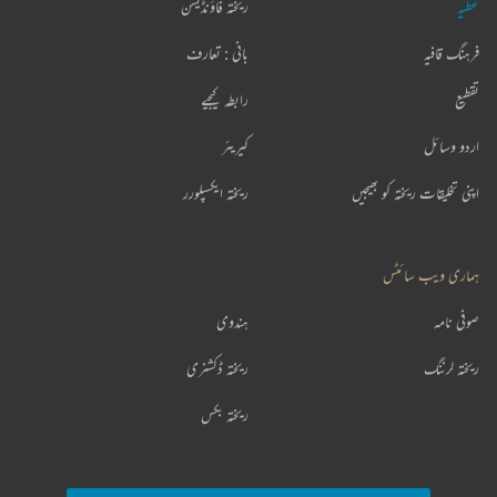
عطیہ
ریختہ فاؤنڈیشن
فرہنگ قافیہ
بانی : تعارف
تقطیع
رابطہ کیجیے
اردو وسائل
کیریئر
اپنی تخلیقات ریختہ کو بھیجیں
ریختہ ایکسپلورر
ہماری ویب سائٹس
صوفی نامہ
ہندوی
ریختہ لرننگ
ریختہ ڈکشنری
ریختہ بکس