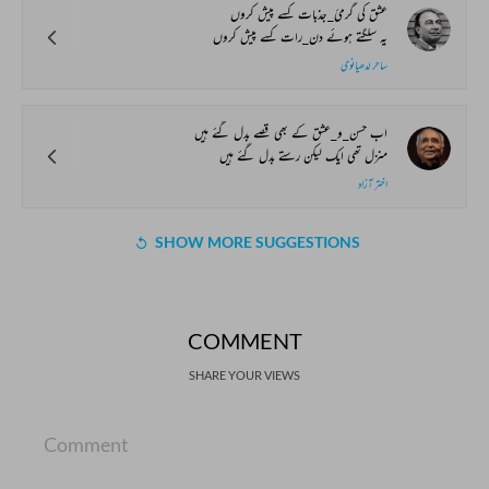
عشق کی گرمئ_جذبات کسے پیش کروں
یہ سلگتے ہوئے دن_رات کسے پیش کروں
ساحر لدھیانوی
اب حسن_و_عشق کے بھی قصے بدل گئے ہیں
منزل تھی ایک لیکن رستے بدل گئے ہیں
اختر آزاد
SHOW MORE SUGGESTIONS
COMMENT
SHARE YOUR VIEWS
Comment