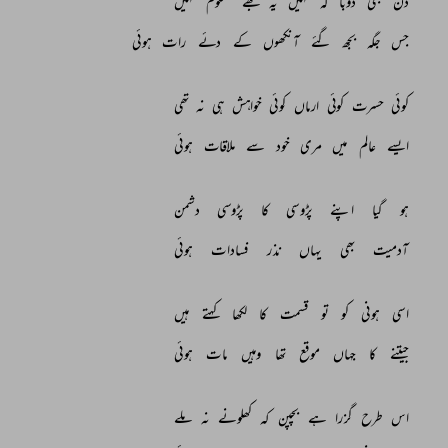
دن 
بھی 
ڈوبا 
کہ 
نہیں 
یہ 
مجھے 
معلوم 
نہیں 
جس 
جگہ 
بجھ 
گئے 
آنکھوں 
کے 
دئے 
رات 
ہوئی 
کوئی 
حسرت 
کوئی 
ارماں 
کوئی 
خواہش 
ہی 
نہ 
تھی 
ایسے 
عالم 
میں 
مری 
خود 
سے 
ملاقات 
ہوئی 
ہو 
گیا 
اپنے 
پڑوسی 
کا 
پڑوسی 
دشمن 
آدمیت 
بھی 
یہاں 
نذر 
فسادات 
ہوئی 
اسی 
ہونی 
کو 
تو 
قسمت 
کا 
لکھا 
کہتے 
ہیں 
جیتنے 
کا 
جہاں 
موقع 
تھا 
وہیں 
مات 
ہوئی 
اس 
طرح 
گزرا 
ہے 
بچپن 
کہ 
کھلونے 
نہ 
ملے 