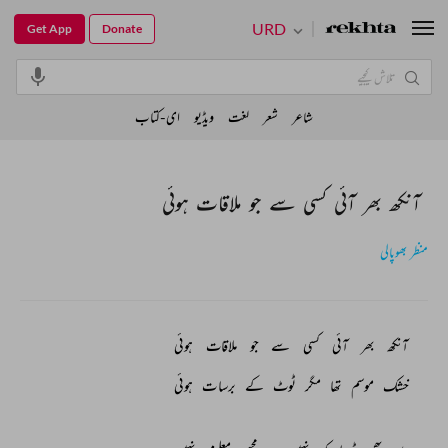
URD
Get App
Donate
شاعر
شعر
لغت
ویڈیو
ای-کتاب
آنکھ بھر آئی کسی سے جو ملاقات ہوئی
منظر بھوپالی
آنکھ 
بھر 
آئی 
کسی 
سے 
جو 
ملاقات 
ہوئی 
خشک 
موسم 
تھا 
مگر 
ٹوٹ 
کے 
برسات 
ہوئی 