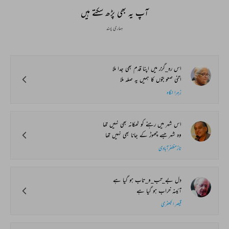
آپ یہ بھی پڑھ سکتے ہیں
ہماری پسند
اس رہ_گزر میں اپنا قدم بھی جدا ملا
اتنی صعوبتوں کا ہمیں یہ صلہ ملا
زہرا نگاہ
اس شہر میں رہنے کو ٹھکانہ بھی نہیں تھا
وہ شہر جسے چھوڑ کے جانا بھی نہیں تھا
نازمظفرآبادی
دل بے_تب_و_تاب ہو گیا ہے
آئینہ خراب ہو گیا ہے
قیصر الجعفری