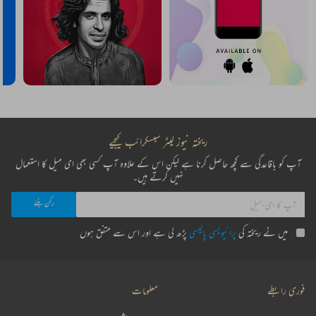
ریختہ نیوز لیٹر سبسکرائب کیجیے
آپ کو باقاعدگی سے کچھ حاصل کرنا ہے لیکن اس کے علاوہ آپ کسی بھی ای میل کا استعمال
نہیں کرتے ہیں۔
میں نے ریختہ کی
پرائیویسی پالیسی
پڑھ لی ہے اور اس سے متفق ہوں
فوری رابطے
معلومات