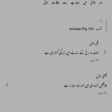
اور 
جوانی 
میں 
بڑھاپے 
سے 
ملاقات 
ہوئی 
مأخذ :
کتاب
: zindagii (Pg. 59)
اگلی غزل
زلف و رخ کے سائے میں زندگی گزاری ہے
منظر بھوپالی
پچھلی غزل
طاقتیں تمہاری ہیں اور خدا ہمارا ہے
منظر بھوپالی