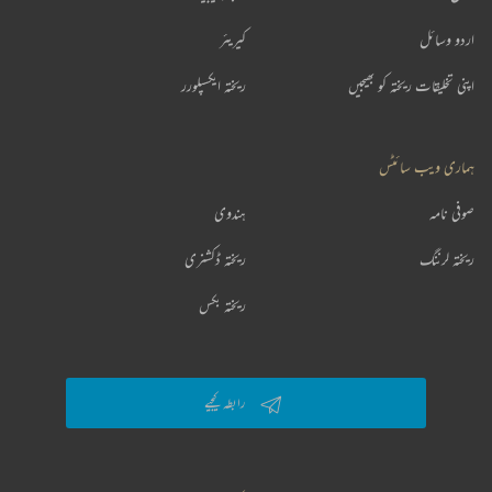
اردو وسائل
کیریئر
اپنی تخلیقات ریختہ کو بھیجیں
ریختہ ایکسپلورر
ہماری ویب سائٹس
صوفی نامہ
ہندوی
ریختہ لرننگ
ریختہ ڈکشنری
ریختہ بکس
رابطہ کیجیے