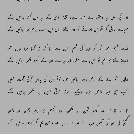
اور 
کچھ 
دن 
یہ 
دستور 
مے 
خانہ 
ہے، 
تشنہ 
کامی 
کے 
یہ 
دن 
گزر 
جائیں 
گے 
میرے 
ساقی 
کو 
نظریں 
اٹھانے 
تو 
دو، 
جتنے 
خالی 
ہیں 
سب 
جام 
بھر 
جائیں 
گے 
اے 
نسیم 
سحر 
تجھ 
کو 
ان 
کی 
قسم، 
ان 
سے 
جا 
کر 
نہ 
کہنا 
مرا 
حال 
غم 
اپنے 
مٹنے 
کا 
غم 
تو 
نہیں 
ہے 
مگر، 
ڈر 
یہ 
ہے 
ان 
کے 
گیسو 
بکھر 
جائیں 
گے 
اشک 
غم 
لے 
کے 
آخر 
کدھر 
جائیں 
ہم، 
آنسوؤں 
کی 
یہاں 
کوئی 
قیمت 
نہیں 
آپ 
ہی 
اپنا 
دامن 
بڑھا 
دیجیے، 
ورنہ 
موتی 
زمیں 
پر 
بکھر 
جائیں 
گے 
کالے 
کالے 
وہ 
گیسو 
شکن 
در 
شکن، 
وہ 
تبسم 
کا 
عالم 
چمن 
در 
چمن 
کھینچ 
لی 
ان 
کی 
تصویر 
دل 
نے 
مرے، 
اب 
وہ 
دامن 
بچا 
کر 
کدھر 
جائیں 
گے 