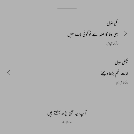
اگلی غزل
یہی وفا کا صلہ ہے تو کوئی بات نہیں
رازؔ الٰہ آبادی
پچھلی غزل
لذت غم بڑھا دیجئے
رازؔ الٰہ آبادی
آپ یہ بھی پڑھ سکتے ہیں
ہماری پسند