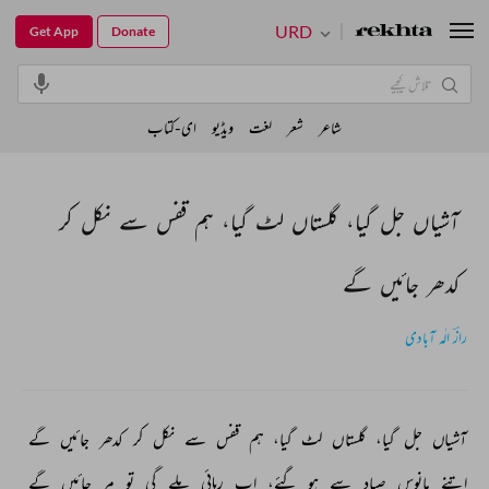
URD
Get App
Donate
شاعر
شعر
لغت
ویڈیو
ای-کتاب
آشیاں جل گیا، گلستاں لٹ گیا، ہم قفس سے نکل کر
کدھر جائیں گے
رازؔ الٰہ آبادی
آشیاں 
جل 
گیا، 
گلستاں 
لٹ 
گیا، 
ہم 
قفس 
سے 
نکل 
کر 
کدھر 
جائیں 
گے 
اتنے 
مانوس 
صیاد 
سے 
ہو 
گئے، 
اب 
رہائی 
ملے 
گی 
تو 
مر 
جائیں 
گے 