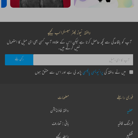
ریختہ نیوز لیٹر سبسکرائب کیجیے
آپ کو باقاعدگی سے کچھ حاصل کرنا ہے لیکن اس کے علاوہ آپ کسی بھی ای میل کا استعمال
نہیں کرتے ہیں۔
میں نے ریختہ کی
پرائیویسی پالیسی
پڑھ لی ہے اور اس سے متفق ہوں
فوری رابطے
معلومات
عطیہ
ریختہ فاؤنڈیشن
فرہنگ قافیہ
بانی : تعارف
تقطیع
رابطہ کیجیے