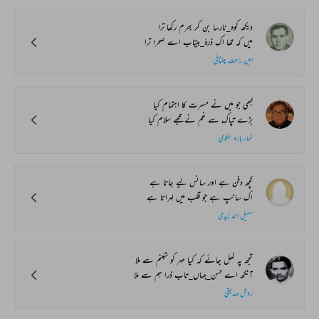
دیکھ کوہ_نارسا بن کر بھرم رکھا ترا
میں کہ تھا اک ذرۂ_بیتاب اے صحرا ترا
امین راحت چغتائی
کبھی جو میں نے مسرت کا اہتمام کیا
بڑے تپاک سے غم نے مجھے سلام کیا
خمار بارہ بنکوی
کچھ دفن ہے اور سانس لیے جاتا ہے
اک سانپ ہے جو قلب میں لہراتا ہے
سہیل احمد زیدی
تجھ پہ کھل جائے کہ کیا مہر کو شبنم سے ملا
آنکھ اے حسن_جہاں_تاب ذرا ہم سے ملا
روش صدیقی