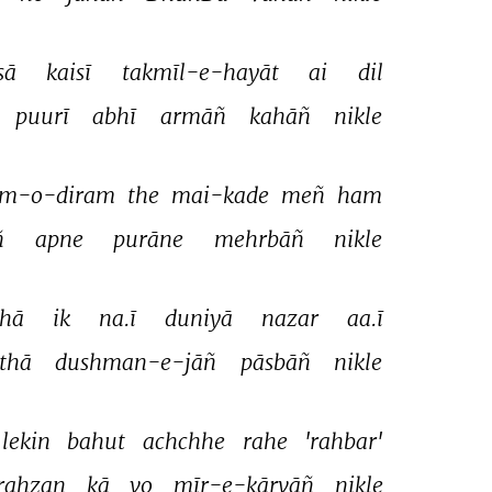
sā 
kaisī 
takmīl-e-hayāt 
ai 
dil 
puurī 
abhī 
armāñ 
kahāñ 
nikle 
m-o-diram 
the 
mai-kade 
meñ 
ham 
 
apne 
purāne 
mehrbāñ 
nikle 
hā 
ik 
na.ī 
duniyā 
nazar 
aa.ī 
thā 
dushman-e-jāñ 
pāsbāñ 
nikle 
lekin 
bahut 
achchhe 
rahe 
'rahbar' 
rahzan 
kā 
vo 
mīr-e-kārvāñ 
nikle 