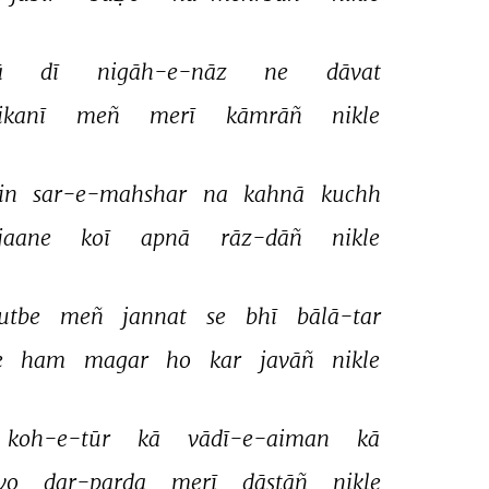
 
dī 
nigāh-e-nāz 
ne 
dāvat 
ikanī 
meñ 
merī 
kāmrāñ 
nikle 
in 
sar-e-mahshar 
na 
kahnā 
kuchh 
jaane 
koī 
apnā 
rāz-dāñ 
nikle 
utbe 
meñ 
jannat 
se 
bhī 
bālā-tar 
 
ham 
magar 
ho 
kar 
javāñ 
nikle 
koh-e-tūr 
kā 
vādī-e-aiman 
kā 
vo 
dar-parda 
merī 
dāstāñ 
nikle 