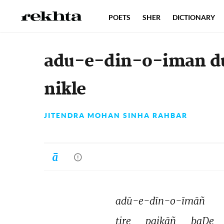
POETS
SHER
DICTIONARY
adu-e-din-o-iman 
nikle
JITENDRA MOHAN SINHA RAHBAR
adū-e-dīn-o-īmāñ 
tire 
paikāñ 
baḌe 