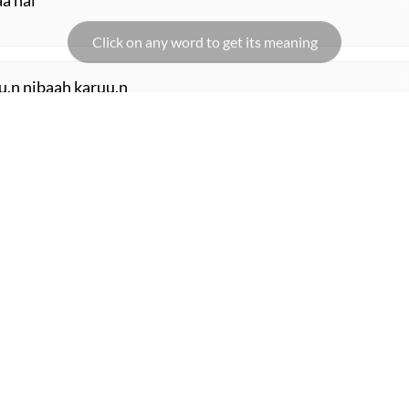
aa hai
u.n nibaah karuu.n
 gunaah karuu.n
ORE SUGGESTIONS
COMMENT
SHARE YOUR VIEWS