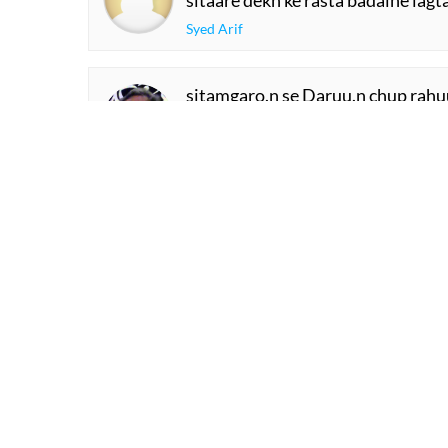
sitaare dekh ke rasta badalne lagt
Syed Arif
sitamgaro.n se Daruu.n chup rahu
KHudaa vo vaqt na laa.e mai.n ye
Anjum Khaleeq
SHOW M
Comment