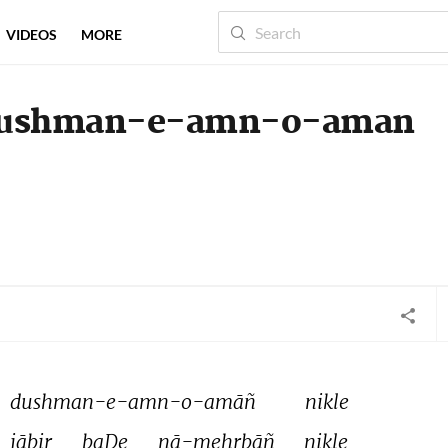
VIDEOS
MORE
dushman-e-amn-o-aman
dushman-e-amn-o-amāñ 
nikle 
jābir 
baḌe 
nā-mehrbāñ 
nikle 