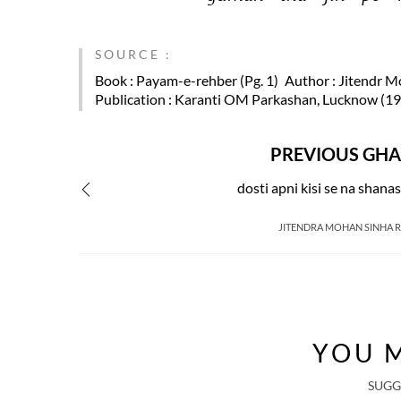
SOURCE :
Book
: Payam-e-rehber (Pg. 1)
Author
: Jitendr M
Publication
: Karanti OM Parkashan, Lucknow (1
PREVIOUS GHA
dosti apni kisi se na shanas
JITENDRA MOHAN SINHA 
YOU M
SUGG