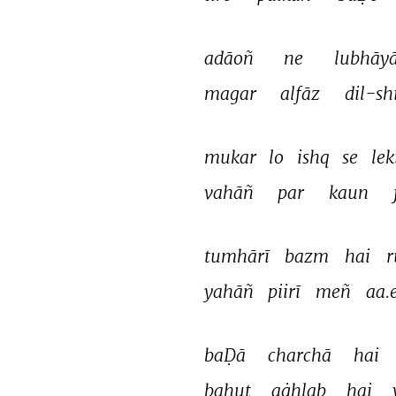
adāoñ 
ne 
lubhāyā
magar 
alfāz 
dil-sh
mukar 
lo 
ishq 
se 
lek
vahāñ 
par 
kaun 
tumhārī 
bazm 
hai 
r
yahāñ 
piirī 
meñ 
aa.e
baḌā 
charchā 
hai 
bahut 
aġhlab 
hai 