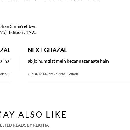
ohan Sinha'rehber'
995)
Edition
: 1995
ZAL
NEXT GHAZAL
ai hai
ab jo hum zist mein bezar nazar aate hain
RAHBAR
JITENDRA MOHAN SINHA RAHBAR
AY ALSO LIKE
ESTED READS BY REKHTA