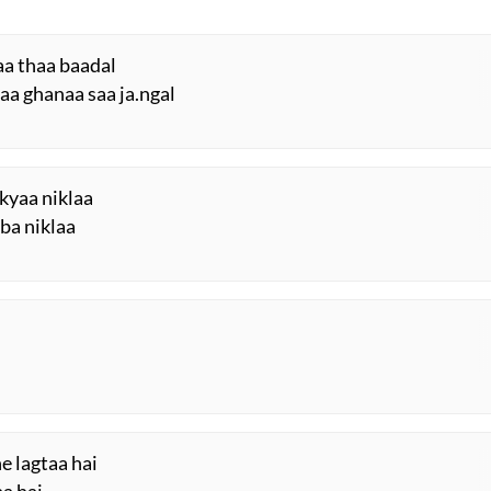
aa thaa baadal
aa ghanaa saa ja.ngal
kyaa niklaa
zba niklaa
e lagtaa hai