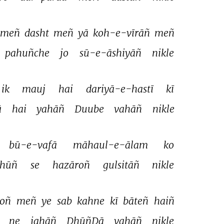
meñ 
dasht 
meñ 
yā 
koh-e-vīrāñ 
meñ 
pahuñche 
jo 
sū-e-āshiyāñ 
nikle 
ik 
mauj 
hai 
dariyā-e-hastī 
kī 
 
hai 
yahāñ 
Duube 
vahāñ 
nikle 
bū-e-vafā 
māhaul-e-ālam 
ko 
hūñ 
se 
hazāroñ 
gulsitāñ 
nikle 
oñ 
meñ 
ye 
sab 
kahne 
kī 
bāteñ 
haiñ 
 
ne 
jahāñ 
DhūñDā 
vahāñ 
nikle 