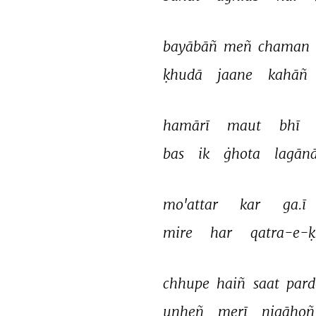
bayābāñ 
meñ 
chaman 
ḳhudā 
jaane 
kahāñ 
hamārī 
maut 
bhī 
bas 
ik 
ġhota 
lagānā
mo'attar 
kar 
ga.ī 
mire 
har 
qatra-e-ḳ
chhupe 
haiñ 
saat 
pard
unheñ 
merī 
nigāhoñ