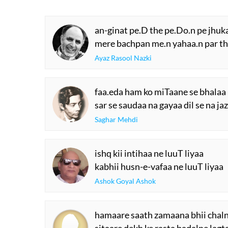
an-ginat pe.D the pe.Do.n pe jhuk
mere bachpan me.n yahaa.n par th
Ayaz Rasool Nazki
faa.eda ham ko miTaane se bhalaa 
sar se saudaa na gayaa dil se na ja
Saghar Mehdi
ishq kii intihaa ne luuT liyaa
kabhii husn-e-vafaa ne luuT liyaa
Ashok Goyal Ashok
hamaare saath zamaana bhii chaln