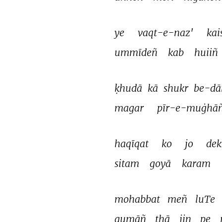
ye 
vaqt-e-naz' 
kai
ummīdeñ 
kab 
huiiñ 
ḳhudā 
kā 
shukr 
be-dā
magar 
pīr-e-muġhāñ
haqīqat 
ko 
jo 
dek
sitam 
goyā 
karam 
mohabbat 
meñ 
luTe 
gumāñ 
thā 
jin 
pe 