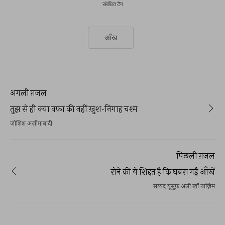
संबंधित टैग
आँख
अगली ग़ज़ल
तुझ से ही क्या वफ़ा की नहीं ख़ुश-निगाह चश्म
जोशिश अज़ीमाबादी
पिछली ग़ज़ल
रोने की ये शिद्दत है कि घबरा गईं आँखें
सय्यद यूसुफ़ अली खाँ नाज़िम