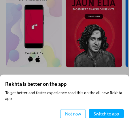
Rekhta is better on the app
रेख़्ता न्यूज़लेटर सबस्क्राइब कीजिए
To get better and faster experience read this on the all new Rekhta
app
नई जानकारियाँ प्राप्त करने के लिए रेख़्ता न्यूज़ लेटर सब्स्क्राइब कीजिए
ऐप में पढ़िए
Not now
Switch to app
RECITATIONS
मैंने रेख़्ता की
गोपनीयता नीति
पढ़ ली है और इससे सहमत हूँ