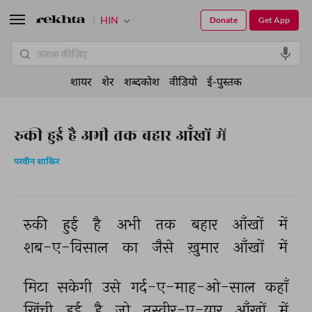
HIN
Donate
Get App
शायर
शेर
शब्दकोश
वीडियो
ई-पुस्तक
रुकी हुई है अभी तक बहार आँखों में
परवीन शाकिर
रुकी 
हुई 
है 
अभी 
तक 
बहार 
आँखों 
में 
शब-ए-विसाल 
का 
जैसे 
ख़ुमार 
आँखों 
में 
मिटा 
सकेगी 
उसे 
गर्द-ए-माह-ओ-साल 
कहाँ 
खिंची 
हुई 
है 
जो 
तस्वीर-ए-यार 
आँखों 
में 