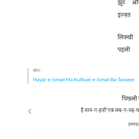
झूट 
और
इज़्ज़त 
लिक्खी 
पहली 
स्रोत :
Hayat-e-Ismail Ma Kulliyat-e-Ismail Ba-Tasweer
पिछली 
है जान-ए-हज़ीं एक लब-ए-रूह-फ़
इस्माइ