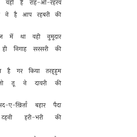
 
वही 
है 
राह-ओ-रहरव 
 
ने 
है 
आप 
रहबरी 
की 
ल 
में 
था 
वही 
नुमूदार 
ही 
निगाह 
सरसरी 
की 
त 
है 
गर 
किया 
तरह्हुम 
जो 
तू 
ने 
दावरी 
की 
द-ए-ख़िज़ाँ 
बहार 
पैदा 
टहनी 
हरी-भरी 
की 