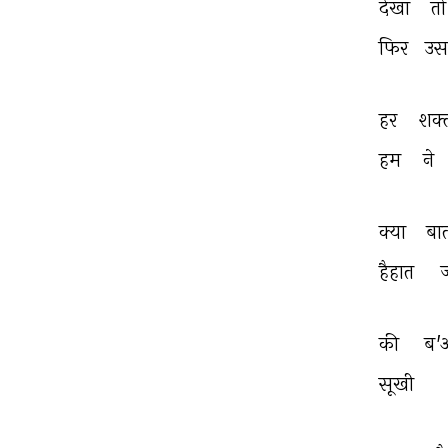
देखा 
तो
फिर 
उस
हर 
शक्
हम 
ने 
क्या 
बा
हैहात 
की 
ब'अ
सूखी 