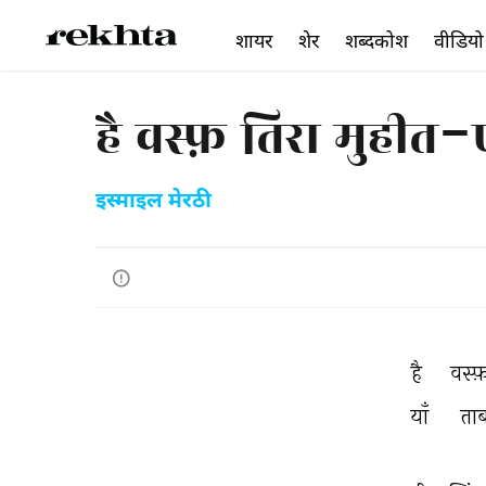
शायर
शेर
शब्दकोश
वीडियो
है वस्फ़ तिरा मुही
इस्माइल मेरठी
है 
वस्फ
याँ 
ताब