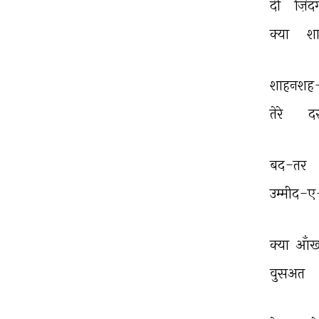
दी 
ज़िंद
क्या 
श
शाहनशह-
तेरे 
दर
बद-तर 
उम्मीद-ए
क्या 
आँख
वुसअत 