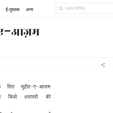
ई-पुस्तक
अन्य
त-ए-आज़म
़ 
तिरा 
मुहीत-ए-आज़म 
 
किसे 
शनावरी 
की 