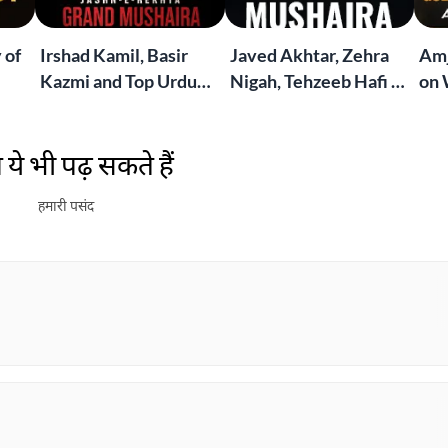
 of
Irshad Kamil, Basir
Javed Akhtar, Zehra
Amj
Kazmi and Top Urdu
Nigah, Tehzeeb Hafi &
on 
to
Poets Live at the
More | Live at the
Lif
Jashn-e-Rekhta
Dubai Grand Mushaira
Rub
ये भी पढ़ सकते हैं
London Grand
Mushaira
हमारी पसंद