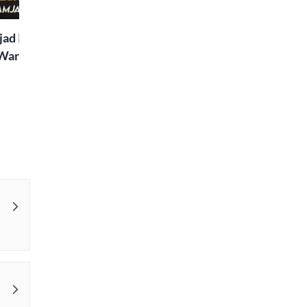
Special
ad Islaam Amjad
Waris, Poetry and a
e in Words | Rekhta
aru