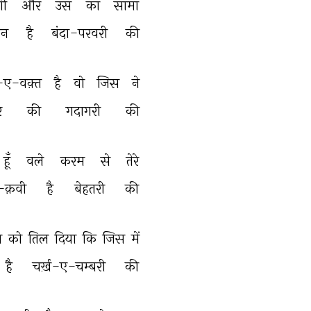
गी 
और 
उस 
का 
सामाँ 
ान 
है 
बंदा-परवरी 
की 
ए-वक़्त 
है 
वो 
जिस 
ने 
 
की 
गदागरी 
की 
हूँ 
वले 
करम 
से 
तेरे 
-क़वी 
है 
बेहतरी 
की 
 
को 
तिल 
दिया 
कि 
जिस 
में 
है 
चर्ख़-ए-चम्बरी 
की 