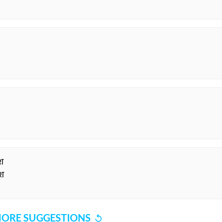
ुश
ुश
ORE SUGGESTIONS