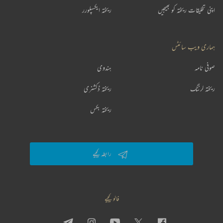
اپنی تخلیقات ریختہ کو بھیجیں
ریختہ ایکسپلورر
ہماری ویب سائٹس
صوفی نامہ
ہندوی
ریختہ لرننگ
ریختہ ڈکشنری
ریختہ بکس
رابطہ کیجیے
فالو کیجیے