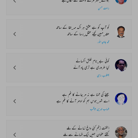
ہوائے_شہر مرے دشت سے نکال مجھے
راحت حسن
گو آپ کو ہے عشق ہر اک مہ_لقا کے ساتھ
عقد_مبین کیجئے عقل_رسا کے ساتھ
محمد جاوید انور
کوئی بے_نام خلش اکسائے
کیا ضروری ہے تری یاد آئے
یعقوب راہی
جینے کی تمنا ہے نہ مر جانے کا غم ہے
اے شہر_ہوس ہم کو ادھر آنے کا غم ہے
شہاب الدین ثاقب
انگنت زخم کئی داغ زمانے کے ملے
کتنے عنوان ہمیں ایک فسانے سے ملے