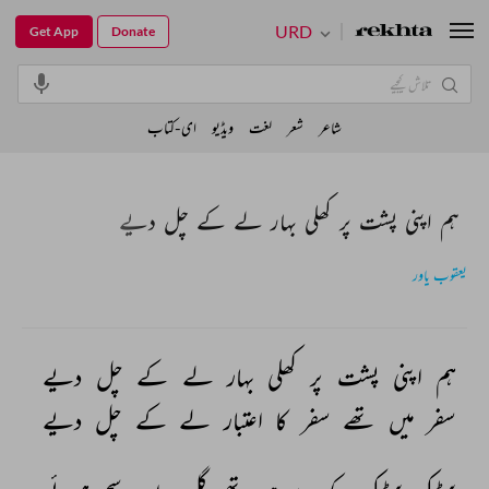
URD
Get App
Donate
شاعر
شعر
لغت
ویڈیو
ای-کتاب
ہم اپنی پشت پر کھلی بہار لے کے چل دیے
یعقوب یاور
ہم 
اپنی 
پشت 
پر 
کھلی 
بہار 
لے 
کے 
چل 
دیے 
سفر 
میں 
تھے 
سفر 
کا 
اعتبار 
لے 
کے 
چل 
دیے 