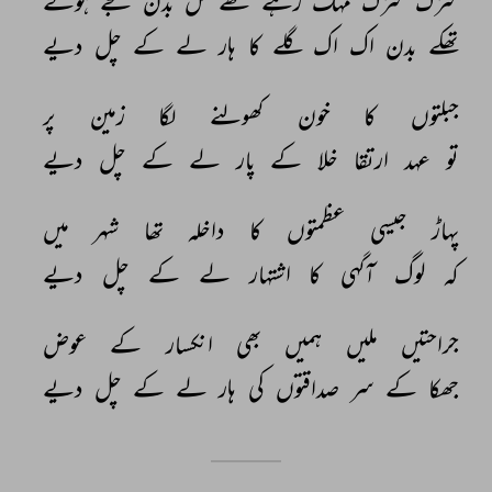
سڑک 
سڑک 
مہک 
رہے 
تھے 
گل 
بدن 
سجے 
ہوئے 
تھکے 
بدن 
اک 
اک 
گلے 
کا 
ہار 
لے 
کے 
چل 
دیے 
جبلتوں 
کا 
خون 
کھولنے 
لگا 
زمین 
پر 
تو 
عہد 
ارتقا 
خلا 
کے 
پار 
لے 
کے 
چل 
دیے 
پہاڑ 
جیسی 
عظمتوں 
کا 
داخلہ 
تھا 
شہر 
میں 
کہ 
لوگ 
آگہی 
کا 
اشتہار 
لے 
کے 
چل 
دیے 
جراحتیں 
ملیں 
ہمیں 
بھی 
انکسار 
کے 
عوض 
جھکا 
کے 
سر 
صداقتوں 
کی 
ہار 
لے 
کے 
چل 
دیے 