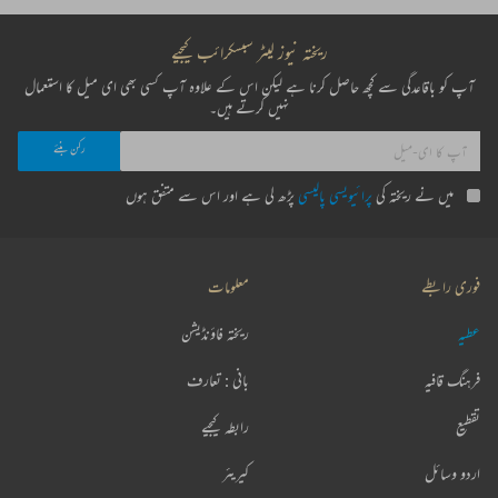
ریختہ نیوز لیٹر سبسکرائب کیجیے
آپ کو باقاعدگی سے کچھ حاصل کرنا ہے لیکن اس کے علاوہ آپ کسی بھی ای میل کا استعمال
نہیں کرتے ہیں۔
میں نے ریختہ کی
پرائیویسی پالیسی
پڑھ لی ہے اور اس سے متفق ہوں
فوری رابطے
معلومات
عطیہ
ریختہ فاؤنڈیشن
فرہنگ قافیہ
بانی : تعارف
تقطیع
رابطہ کیجیے
اردو وسائل
کیریئر