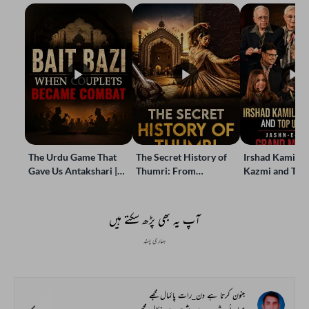
The Urdu Game That
The Secret History of
Irshad Kamil, B
Gave Us Antakshari |
Thumri: From
Kazmi and Top
Bait Bazi Explained
Lucknow’s Courts to
Poets Live at t
Global Stages
e-Rekhta Lond
Mushaira
آپ یہ بھی پڑھ سکتے ہیں
ہماری پسند
جنون کرتا ہے دن_رات پائمال مجھے