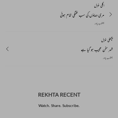
اگلی غزل
مری دعاؤں کی سب نغمگی تمام ہوئی
یعقوب یاور
پچھلی غزل
شہر سخن عجیب ہو گیا ہے
یعقوب یاور
REKHTA RECENT
Watch. Share. Subscribe.